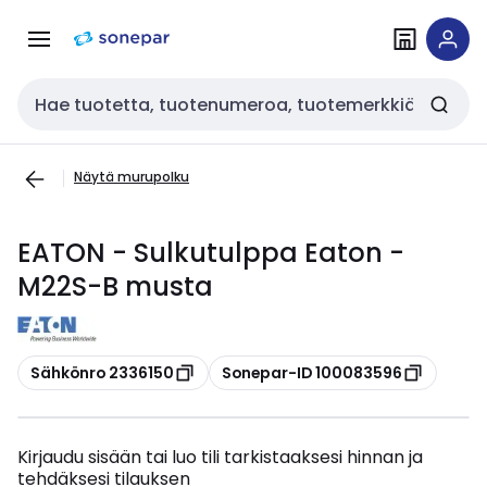
Siirry
Siirry
navigointiin
sisältöön
Haku
Näytä murupolku
EATON - Sulkutulppa Eaton -
M22S-B musta
Kopioi
Kopioi
Sähkönro 2336150
Sonepar-ID 100083596
Kirjaudu sisään tai luo tili tarkistaaksesi hinnan ja
tehdäksesi tilauksen