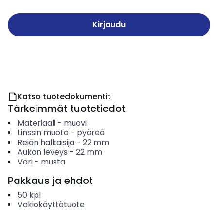
Kirjaudu
Katso tuotedokumentit
Tärkeimmät tuotetiedot
Materiaali
-
muovi
Linssin muoto
-
pyöreä
Reiän halkaisija
-
22
mm
Aukon leveys
-
22
mm
Väri
-
musta
Pakkaus ja ehdot
50
kpl
Vakiokäyttötuote