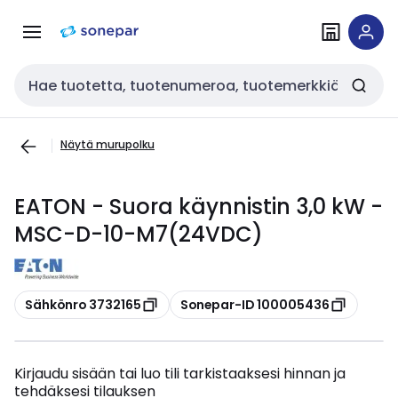
Siirry
Siirry
navigointiin
sisältöön
Haku
Näytä murupolku
EATON - Suora käynnistin 3,0 kW -
MSC-D-10-M7(24VDC)
Kopioi
Kopioi
Sähkönro 3732165
Sonepar-ID 100005436
Kirjaudu sisään tai luo tili tarkistaaksesi hinnan ja
tehdäksesi tilauksen