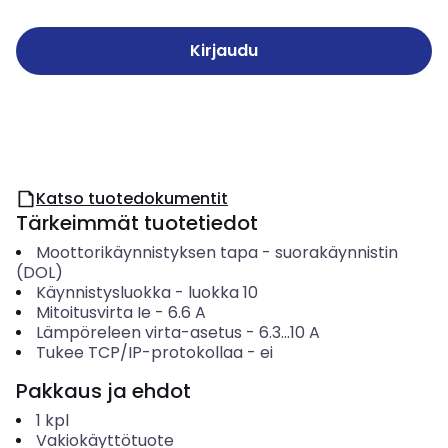
Kirjaudu
Katso tuotedokumentit
Tärkeimmät tuotetiedot
Moottorikäynnistyksen tapa
-
suorakäynnistin
(DOL)
Käynnistysluokka
-
luokka 10
Mitoitusvirta Ie
-
6.6
A
Lämpöreleen virta-asetus
-
6.3...10
A
Tukee TCP/IP-protokollaa
-
ei
Pakkaus ja ehdot
1
kpl
Vakiokäyttötuote