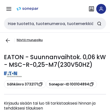
Siirry
Siirry
navigointiin
sisältöön
Haku
Näytä murupolku
EATON - Suunnanvaihtok. 0,06 kW
- MSC-R-0,25-M7(230V50HZ)
Kopioi
Kopioi
Sähkönro 3732171
Sonepar-ID 100104894
Kirjaudu sisään tai luo tili tarkistaaksesi hinnan ja
tehdäksesi tilauksen