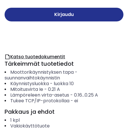
Kirjaudu
Katso tuotedokumentit
Tärkeimmät tuotetiedot
Moottorikäynnistyksen tapa
-
suunnanvaihtokäynnistin
Käynnistysluokka
-
luokka 10
Mitoitusvirta Ie
-
0.21
A
Lämpöreleen virta-asetus
-
0.16...0.25
A
Tukee TCP/IP-protokollaa
-
ei
Pakkaus ja ehdot
1
kpl
Vakiokäyttötuote