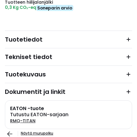
Tuotteen hiilijalanjälki
0,3 Kg CO₂-eq
Soneparin arvio
Tuotetiedot
Tekniset tiedot
Tuotekuvaus
Dokumentit ja linkit
EATON -tuote
Tutustu EATON-sarjaan
RMQ-TITAN
Näytä murupolku