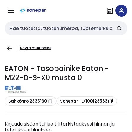
Siirry
Siirry
navigointiin
sisältöön
Haku
Näytä murupolku
EATON - Tasopainike Eaton -
M22-D-S-X0 musta 0
Kopioi
Kopioi
Sähkönro 2335160
Sonepar-ID 100123563
Kirjaudu sisään tai luo tili tarkistaaksesi hinnan ja
tehdäksesi tilauksen