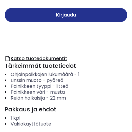
Kirjaudu
Katso tuotedokumentit
Tärkeimmät tuotetiedot
Ohjainpaikkojen lukumäärä
-
1
Linssin muoto
-
pyöreä
Painikkeen tyyppi
-
litteä
Painikkeen väri
-
musta
Reiän halkaisija
-
22
mm
Pakkaus ja ehdot
1
kpl
Vakiokäyttötuote