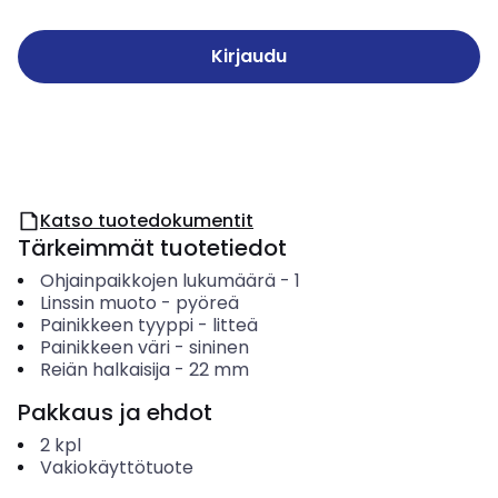
Kirjaudu
Katso tuotedokumentit
Tärkeimmät tuotetiedot
Ohjainpaikkojen lukumäärä
-
1
Linssin muoto
-
pyöreä
Painikkeen tyyppi
-
litteä
Painikkeen väri
-
sininen
Reiän halkaisija
-
22
mm
Pakkaus ja ehdot
2
kpl
Vakiokäyttötuote