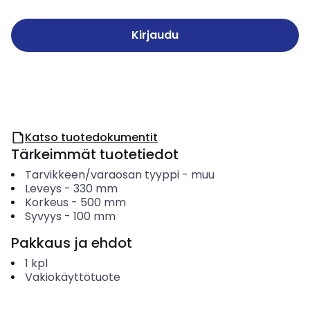
Kirjaudu
Katso tuotedokumentit
Tärkeimmät tuotetiedot
Tarvikkeen/varaosan tyyppi
-
muu
Leveys
-
330
mm
Korkeus
-
500
mm
Syvyys
-
100
mm
Pakkaus ja ehdot
1
kpl
Vakiokäyttötuote