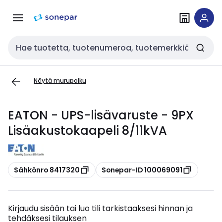
Siirry
Siirry
navigointiin
sisältöön
Haku
Näytä murupolku
EATON - UPS-lisävaruste - 9PX
Lisäakustokaapeli 8/11kVA
Kopioi
Kopioi
Sähkönro 8417320
Sonepar-ID 100069091
Kirjaudu sisään tai luo tili tarkistaaksesi hinnan ja
tehdäksesi tilauksen