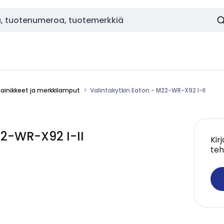
painikkeet ja merkkilamput
Valintakytkin Eaton - M22-WR-X92 I-II
22-WR-X92 I-II
Kir
teh