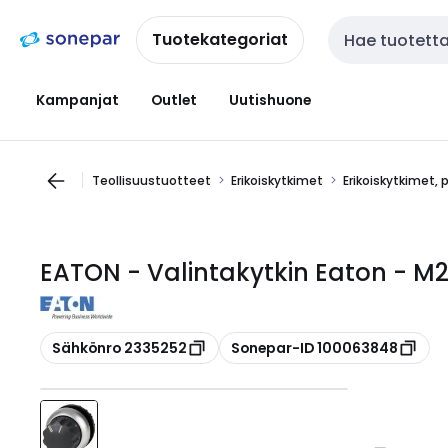
Siirry
Siirry
navigointiin
sisältöön
Tuotekategoriat
Haku
Kampanjat
Outlet
Uutishuone
Teollisuustuotteet
Erikoiskytkimet
Erikoiskytkimet, 
EATON - Valintakytkin Eaton - M
Kopioi
Kopioi
Sähkönro 2335252
Sonepar-ID 100063848