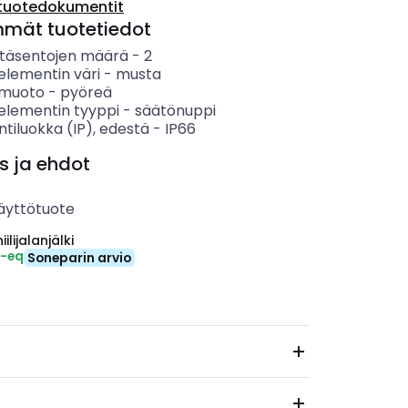
tuotedokumentit
mmät tuotetiedot
täsentojen määrä
-
2
elementin väri
-
musta
n muoto
-
pyöreä
elementin tyyppi
-
säätönuppi
ntiluokka (IP), edestä
-
IP66
s ja ehdot
äyttötuote
ilijalanjälki
₂-eq
Soneparin arvio