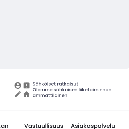
Sähköiset ratkaisut
Olemme sähköisen liiketoiminnan
ammattilainen
kan
Vastuullisuus
Asiakaspalvelu