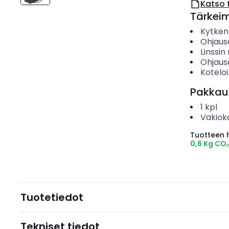
Katso 
Tärkei
Kytken
Ohjaus
Linssi
Ohjaus
Koteloi
Pakkau
1
kpl
Vakiok
Tuotteen hi
0,6 Kg CO
Tuotetiedot
Tekniset tiedot