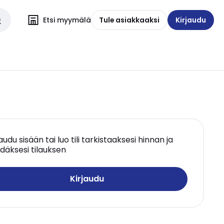
Etsi myymälä
Tule asiakkaaksi
Kirjaudu
jaudu sisään tai luo tili tarkistaaksesi hinnan ja
däksesi tilauksen
Kirjaudu