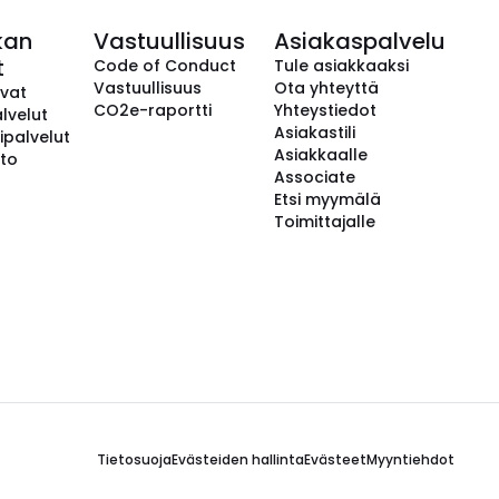
kan
Vastuullisuus
Asiakaspalvelu
t
Code of Conduct
Tule asiakkaaksi
Vastuullisuus
Ota yhteyttä
avat
CO2e-raportti
Yhteystiedot
lvelut
Asiakastili
ipalvelut
Asiakkaalle
to
Associate
Etsi myymälä
Toimittajalle
Tietosuoja
Evästeiden hallinta
Evästeet
Myyntiehdot