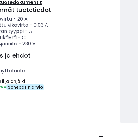
tuotedokumentit
mmät tuotetiedot
svirta
-
20
A
ttu vikavirta
-
0.03
A
ran tyyppi
-
A
sukäyrä
-
C
sjännite
-
230
V
s ja ehdot
äyttötuote
ilijalanjälki
-eq
Soneparin arvio