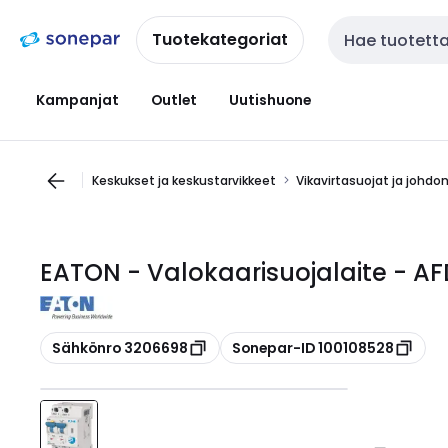
Siirry
Siirry
navigointiin
sisältöön
Tuotekategoriat
Haku
Kampanjat
Outlet
Uutishuone
Keskukset ja keskustarvikkeet
Vikavirtasuojat ja johdo
EATON - Valokaarisuojalaite - 
Kopioi
Kopioi
Sähkönro 3206698
Sonepar-ID 100108528