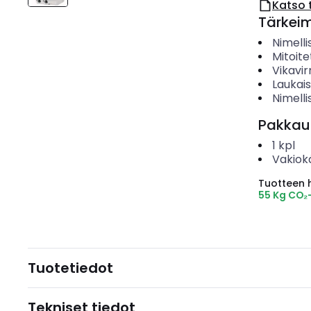
Katso 
Tärkei
Nimelli
Mitoite
Vikavir
Laukai
Nimelli
Pakkau
1
kpl
Vakiok
Tuotteen hi
55 Kg CO₂
Tuotetiedot
Tekniset tiedot