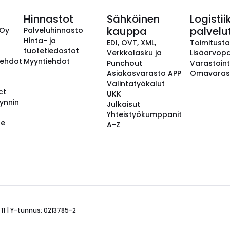
Hinnastot
Sähköinen
Logistii
kauppa
palvelu
 Oy
Palveluhinnasto
Hinta- ja
EDI, OVT, XML,
Toimitust
tuotetiedostot
Verkkolasku ja
Lisäarvopa
aehdot
Myyntiehdot
Punchout
Varastoint
Asiakasvarasto APP
Omavaras
Valintatyökalut
ct
UKK
ynnin
Julkaisut
Yhteistyökumppanit
se
A-Z
 11 | Y-tunnus: 0213785-2