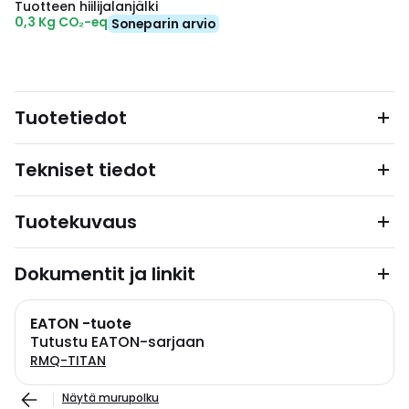
Tuotteen hiilijalanjälki
0,3 Kg CO₂-eq
Soneparin arvio
Tuotetiedot
Tekniset tiedot
Tuotekuvaus
Dokumentit ja linkit
EATON -tuote
Tutustu EATON-sarjaan
RMQ-TITAN
Näytä murupolku