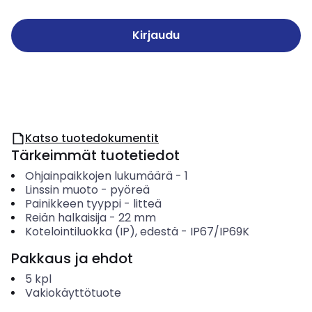
Kirjaudu
Katso tuotedokumentit
Tärkeimmät tuotetiedot
Ohjainpaikkojen lukumäärä
-
1
Linssin muoto
-
pyöreä
Painikkeen tyyppi
-
litteä
Reiän halkaisija
-
22
mm
Kotelointiluokka (IP), edestä
-
IP67/IP69K
Pakkaus ja ehdot
5
kpl
Vakiokäyttötuote