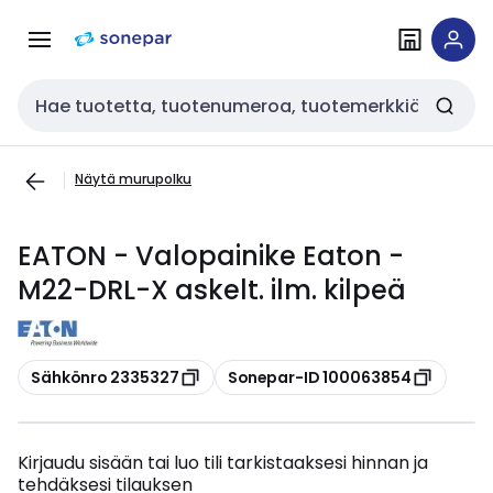
Siirry
Siirry
navigointiin
sisältöön
Haku
Näytä murupolku
EATON - Valopainike Eaton -
M22-DRL-X askelt. ilm. kilpeä
Kopioi
Kopioi
Sähkönro 2335327
Sonepar-ID 100063854
Kirjaudu sisään tai luo tili tarkistaaksesi hinnan ja
tehdäksesi tilauksen