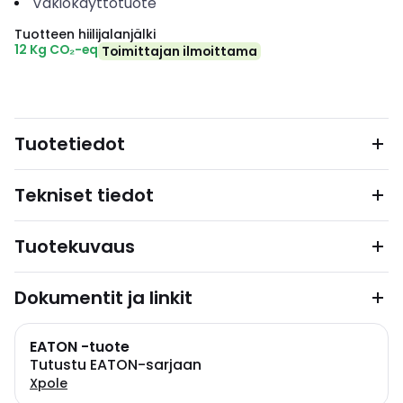
Vakiokäyttötuote
Tuotteen hiilijalanjälki
12 Kg CO₂-eq
Toimittajan ilmoittama
Tuotetiedot
Tekniset tiedot
Tuotekuvaus
Dokumentit ja linkit
EATON -tuote
Tutustu EATON-sarjaan
Xpole