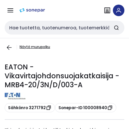
Siirry
Siirry
navigointiin
sisältöön
Haku
Näytä murupolku
EATON -
Vikavirtajohdonsuojakatkaisija -
MRB4-20/3N/D/003-A
Kopioi
Kopioi
Sähkönro 3271792
Sonepar-ID 100008940