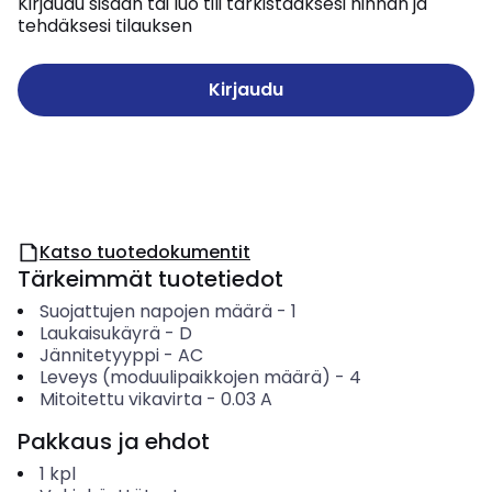
Kirjaudu sisään tai luo tili tarkistaaksesi hinnan ja
tehdäksesi tilauksen
Kirjaudu
Katso tuotedokumentit
Tärkeimmät tuotetiedot
Suojattujen napojen määrä
-
1
Laukaisukäyrä
-
D
Jännitetyyppi
-
AC
Leveys (moduulipaikkojen määrä)
-
4
Mitoitettu vikavirta
-
0.03
A
Pakkaus ja ehdot
1
kpl