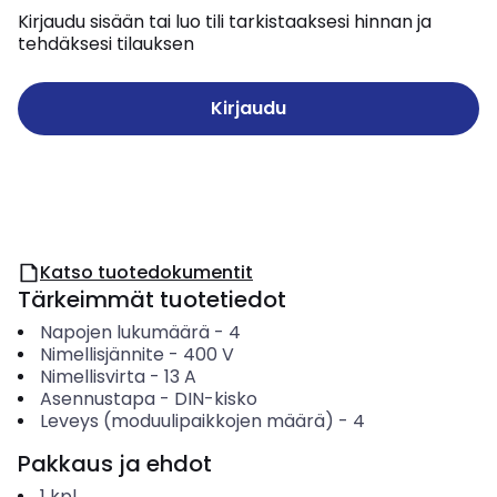
Kirjaudu sisään tai luo tili tarkistaaksesi hinnan ja
tehdäksesi tilauksen
Kirjaudu
Katso tuotedokumentit
Tärkeimmät tuotetiedot
Napojen lukumäärä
-
4
Nimellisjännite
-
400
V
Nimellisvirta
-
13
A
Asennustapa
-
DIN-kisko
Leveys (moduulipaikkojen määrä)
-
4
Pakkaus ja ehdot
1
kpl