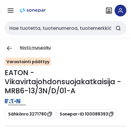
Siirry
Siirry
navigointiin
sisältöön
Haku
Näytä murupolku
Varastointi päättyy
EATON -
Vikavirtajohdonsuojakatkaisija -
MRB6-13/3N/D/01-A
Kopioi
Kopioi
Sähkönro 3271780
Sonepar-ID 100088393