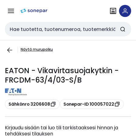
Siirry
Siirry
navigointiin
sisältöön
Haku
Näytä murupolku
EATON - Vikavirtasuojakytkin -
FRCDM-63/4/03-S/B
Kopioi
Kopioi
Sähkönro 3206608
Sonepar-ID 100057022
Kirjaudu sisään tai luo tili tarkistaaksesi hinnan ja
tehdäksesi tilauksen