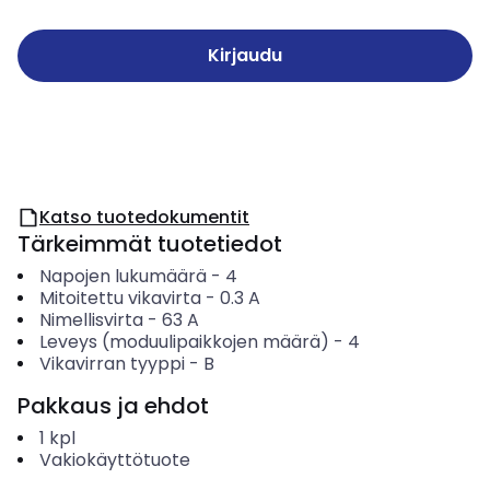
Kirjaudu
Katso tuotedokumentit
Tärkeimmät tuotetiedot
Napojen lukumäärä
-
4
Mitoitettu vikavirta
-
0.3
A
Nimellisvirta
-
63
A
Leveys (moduulipaikkojen määrä)
-
4
Vikavirran tyyppi
-
B
Pakkaus ja ehdot
1
kpl
Vakiokäyttötuote