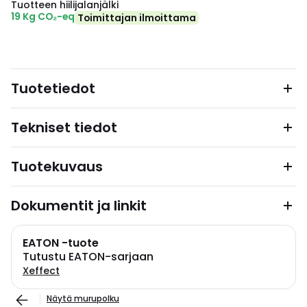
Tuotteen hiilijalanjälki
19 Kg CO₂-eq
Toimittajan ilmoittama
Tuotetiedot
Tekniset tiedot
Tuotekuvaus
Dokumentit ja linkit
EATON -tuote
Tutustu EATON-sarjaan
Xeffect
Näytä murupolku