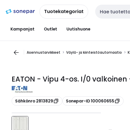
Siirry
Siirry
navigointiin
sisältöön
Tuotekategoriat
Haku
Kampanjat
Outlet
Uutishuone
Asennustarvikkeet
Väylä- ja kiinteistöautomaatio
K
EATON - Vipu 4-os. I/0 valkoinen
Kopioi
Kopioi
Sähkönro 2813829
Sonepar-ID 100060655