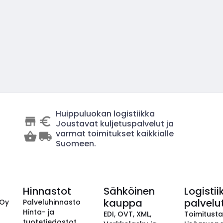
Huippuluokan logistiikka
Joustavat kuljetuspalvelut ja
varmat toimitukset kaikkialle
Suomeen.
Hinnastot
Sähköinen
Logistii
kauppa
palvelu
 Oy
Palveluhinnasto
Hinta- ja
EDI, OVT, XML,
Toimitust
tuotetiedostot