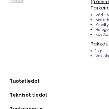
Katso 
Tärkei
Väri
-
Materia
Kiinnit
Haloge
Käyttö
Pakkau
1
kpl
Vakiok
Tuotetiedot
Tekniset tiedot
Tuotekuvaus