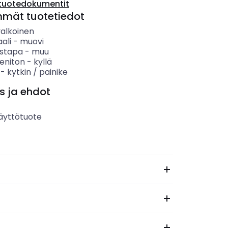
tuotedokumentit
mmät tuotetiedot
valkoinen
ali
-
muovi
ystapa
-
muu
eniton
-
kyllä
-
kytkin / painike
s ja ehdot
äyttötuote