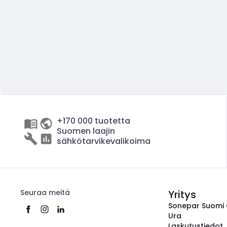
+170 000 tuotetta
Suomen laajin
sähkötarvikevalikoima
Seuraa meitä
Yritys
Sonepar Suomi
Ura
Laskutustiedot