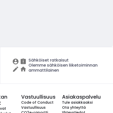
Sähköiset ratkaisut
Olemme sähköisen liiketoiminnan
ammattilainen
kan
Vastuullisuus
Asiakaspalvelu
t
Code of Conduct
Tule asiakkaaksi
Vastuullisuus
Ota yhteyttä
avat
CO2e-raportti
Yhteystiedot