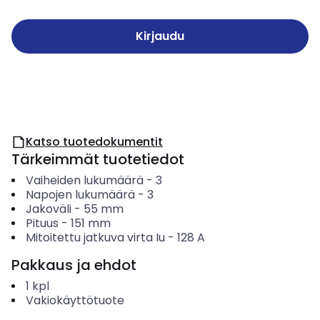
Kirjaudu
Katso tuotedokumentit
Tärkeimmät tuotetiedot
Vaiheiden lukumäärä
-
3
Napojen lukumäärä
-
3
Jakoväli
-
55
mm
Pituus
-
151
mm
Mitoitettu jatkuva virta Iu
-
128
A
Pakkaus ja ehdot
1
kpl
Vakiokäyttötuote