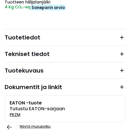
Tuotteen hiilijalanjälki
4 Kg CO₂-eq
Soneparin arvio
Tuotetiedot
Tekniset tiedot
Tuotekuvaus
Dokumentit ja linkit
EATON -tuote
Tutustu EATON-sarjaan
PKZM
Näytä murupolku