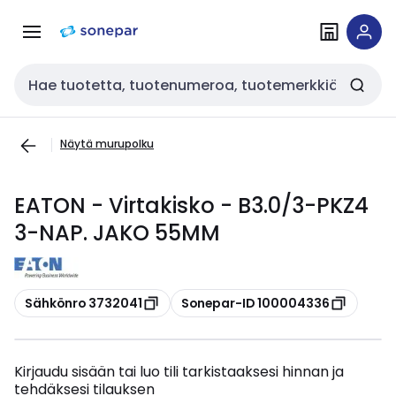
Siirry
Siirry
navigointiin
sisältöön
Haku
Näytä murupolku
EATON - Virtakisko - B3.0/3-PKZ4
3-NAP. JAKO 55MM
Kopioi
Kopioi
Sähkönro 3732041
Sonepar-ID 100004336
Kirjaudu sisään tai luo tili tarkistaaksesi hinnan ja
tehdäksesi tilauksen