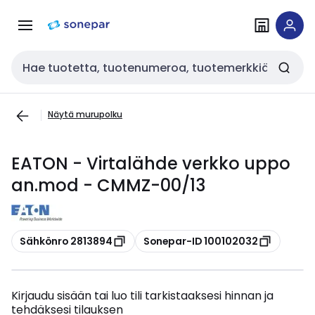
Siirry
Siirry
navigointiin
sisältöön
Haku
Näytä murupolku
EATON - Virtalähde verkko uppo
an.mod - CMMZ-00/13
Kopioi
Kopioi
Sähkönro 2813894
Sonepar-ID 100102032
Kirjaudu sisään tai luo tili tarkistaaksesi hinnan ja
tehdäksesi tilauksen