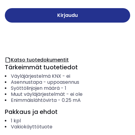
Kirjaudu
Katso tuotedokumentit
Tärkeimmät tuotetiedot
Väyläjärjestelmä KNX
-
ei
Asennustapa
-
uppoasennus
Syöttölinjojen määrä
-
1
Muut väyläjärjestelmät
-
ei ole
Enimmäislähtövirta
-
0.25
mA
Pakkaus ja ehdot
1
kpl
Vakiokäyttötuote