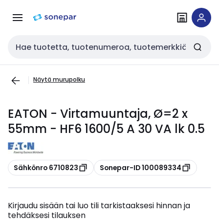
Siirry
Siirry
navigointiin
sisältöön
Haku
Näytä murupolku
EATON - Virtamuuntaja, Ø=2 x
55mm - HF6 1600/5 A 30 VA lk 0.5
Kopioi
Kopioi
Sähkönro 6710823
Sonepar-ID 100089334
Kirjaudu sisään tai luo tili tarkistaaksesi hinnan ja
tehdäksesi tilauksen