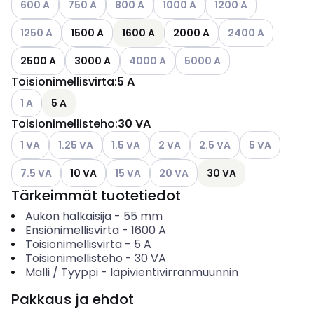
600 A
750 A
800 A
1000 A
1200 A
Katso käytettävissä olevat vaihtoehdot
Katso käytettäviss
1250 A
1500 A
1600 A
2000 A
2400 A
Katso käytettävissä olevat vaihtoehdot
Katso käytettävissä olevat 
2500 A
3000 A
4000 A
5000 A
Toisionimellisvirta
:
5 A
Katso käytettävissä olevat vaihtoehdot
1 A
5 A
Toisionimellisteho
:
30 VA
Katso käytettävissä olevat vaihtoehdot
Katso käytettävissä olevat vaihtoehdot
Katso käytettävissä olevat vaihtoehdot
Katso käytettävissä olevat vaiht
Katso käytettävissä olev
Katso käytettä
1 VA
1.25 VA
1.5 VA
2 VA
2.5 VA
5 VA
Katso käytettävissä olevat vaihtoehdot
Katso käytettävissä olevat vaihtoehdot
Katso käytettävissä olevat vaiht
7.5 VA
10 VA
15 VA
20 VA
30 VA
Tärkeimmät tuotetiedot
Aukon halkaisija
-
55
mm
Ensiönimellisvirta
-
1600
A
Toisionimellisvirta
-
5
A
Toisionimellisteho
-
30
VA
Malli / Tyyppi
-
läpivientivirranmuunnin
Pakkaus ja ehdot