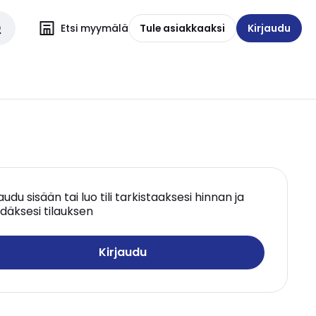
Etsi myymälä
Tule asiakkaaksi
Kirjaudu
jaudu sisään tai luo tili tarkistaaksesi hinnan ja
däksesi tilauksen
Kirjaudu