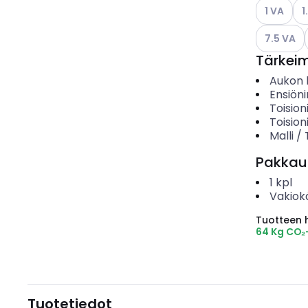
Katso käyt
Kat
1 VA
1
Katso käyt
7.5 VA
Tärkei
Aukon h
Ensiöni
Toision
Toision
Malli /
Pakkau
1
kpl
Vakiok
Tuotteen hi
64 Kg CO₂
Tuotetiedot