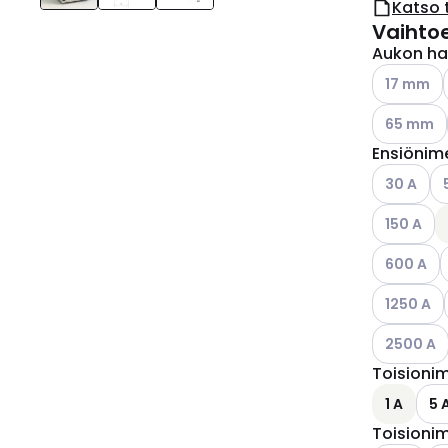
Katso 
Vaihto
Aukon hal
Katso käyt
17 mm
Katso käyt
65 mm
Ensiönime
Katso käyt
Ka
30 A
Katso käyt
150 A
Katso käyt
K
600 A
Katso käyt
1250 A
Katso käyt
2500 A
Toisionim
1 A
5 
Toisionim