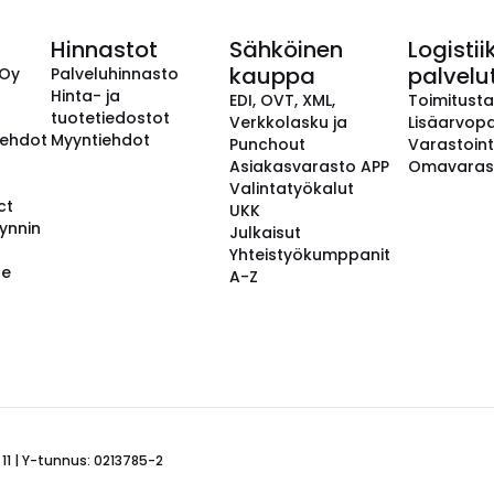
Hinnastot
Sähköinen
Logistii
kauppa
palvelu
 Oy
Palveluhinnasto
Hinta- ja
EDI, OVT, XML,
Toimitust
tuotetiedostot
Verkkolasku ja
Lisäarvopa
aehdot
Myyntiehdot
Punchout
Varastoint
Asiakasvarasto APP
Omavaras
Valintatyökalut
ct
UKK
ynnin
Julkaisut
Yhteistyökumppanit
se
A-Z
 11 | Y-tunnus: 0213785-2