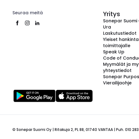
Seuraa meitä
Yritys
Sonepar Suomi
Ura
Laskutustiedot
Yleiset hankint
toimittajalle
Speak Up
Code of Condu
Myymälät ja my
yhteystiedot
Sonepar Purpo
Vierailijaohje
© Sonepar Suomi Oy | Ritakuja 2, PL 88, 01740 VANTAA | Puh. 010 283