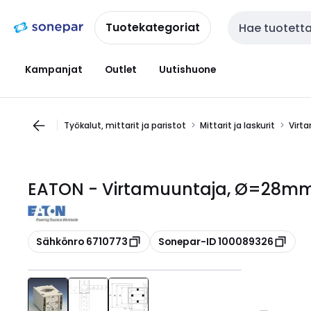
Siirry
Siirry
navigointiin
sisältöön
Tuotekategoriat
Haku
Kampanjat
Outlet
Uutishuone
Työkalut, mittarit ja paristot
Mittarit ja laskurit
Virt
EATON - Virtamuuntaja, Ø=28mm -
Kopioi
Kopioi
Sähkönro 6710773
Sonepar-ID 100089326