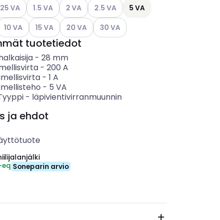
ettävissä olevat vaihtoehdot
so käytettävissä olevat vaihtoehdot
Katso käytettävissä olevat vaihtoehdot
Katso käytettävissä olevat vaihtoehdot
Katso käytettävissä olevat vaihtoehdo
.25 VA
1.5 VA
2 VA
2.5 VA
5 VA
ettävissä olevat vaihtoehdot
Katso käytettävissä olevat vaihtoehdot
Katso käytettävissä olevat vaihtoehdot
Katso käytettävissä olevat vaihtoehdot
Katso käytettävissä olevat vaihtoeh
10 VA
15 VA
20 VA
30 VA
mmät tuotetiedot
alkaisija
-
28
mm
mellisvirta
-
200
A
imellisvirta
-
1
A
imellisteho
-
5
VA
 Tyyppi
-
läpivientivirranmuunnin
s ja ehdot
äyttötuote
ilijalanjälki
-eq
Soneparin arvio