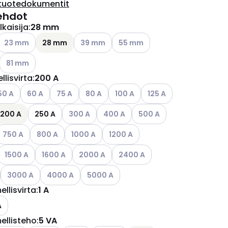
tuotedokumentit
ehdot
kaisija
:
28 mm
ettävissä olevat vaihtoehdot
Katso käytettävissä olevat vaihtoehdot
Katso käytettävissä olevat vaihtoehdot
Katso käytettävissä olevat vaih
23 mm
28 mm
39 mm
55 mm
ettävissä olevat vaihtoehdot
Katso käytettävissä olevat vaihtoehdot
81 mm
llisvirta
:
200 A
ettävissä olevat vaihtoehdot
tso käytettävissä olevat vaihtoehdot
Katso käytettävissä olevat vaihtoehdot
Katso käytettävissä olevat vaihtoehdot
Katso käytettävissä olevat vaihtoehdot
Katso käytettävissä olevat vaiht
Katso käytettävissä ole
50 A
60 A
75 A
80 A
100 A
125 A
ettävissä olevat vaihtoehdot
Katso käytettävissä olevat vaihtoehdot
Katso käytettävissä olevat vaihtoeh
Katso käytettävissä olevat
200 A
250 A
300 A
400 A
500 A
ettävissä olevat vaihtoehdot
atso käytettävissä olevat vaihtoehdot
Katso käytettävissä olevat vaihtoehdot
Katso käytettävissä olevat vaihtoehdot
Katso käytettävissä olevat vaihtoe
750 A
800 A
1000 A
1200 A
ettävissä olevat vaihtoehdot
Katso käytettävissä olevat vaihtoehdot
Katso käytettävissä olevat vaihtoehdot
Katso käytettävissä olevat vaihtoehdot
Katso käytettävissä olevat vaih
1500 A
1600 A
2000 A
2400 A
ettävissä olevat vaihtoehdot
Katso käytettävissä olevat vaihtoehdot
Katso käytettävissä olevat vaihtoehdot
Katso käytettävissä olevat vaihtoehdot
3000 A
4000 A
5000 A
ellisvirta
:
1 A
A
ellisteho
:
5 VA