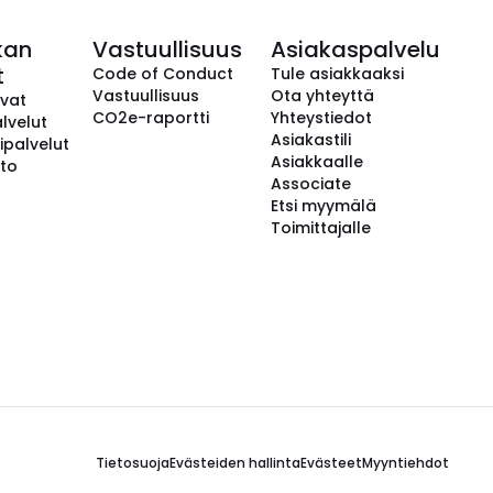
kan
Vastuullisuus
Asiakaspalvelu
t
Code of Conduct
Tule asiakkaaksi
Vastuullisuus
Ota yhteyttä
avat
CO2e-raportti
Yhteystiedot
lvelut
Asiakastili
ipalvelut
Asiakkaalle
to
Associate
Etsi myymälä
Toimittajalle
Tietosuoja
Evästeiden hallinta
Evästeet
Myyntiehdot