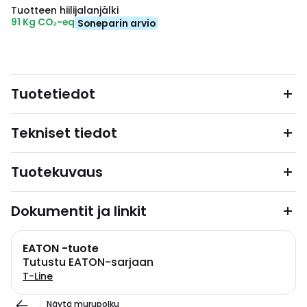
Tuotteen hiilijalanjälki
91 Kg CO₂-eq
Soneparin arvio
Tuotetiedot
Tekniset tiedot
Tuotekuvaus
Dokumentit ja linkit
EATON -tuote
Tutustu EATON-sarjaan
T-Line
Näytä murupolku