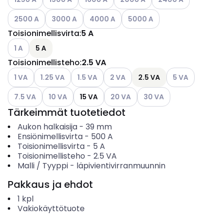
Katso käytettävissä olevat vaihtoehdot
Katso käytettävissä olevat vaihtoehdot
Katso käytettävissä olevat vaihtoehdot
Katso käytettävissä olevat 
2500 A
3000 A
4000 A
5000 A
Toisionimellisvirta
:
5 A
Katso käytettävissä olevat vaihtoehdot
1 A
5 A
Toisionimellisteho
:
2.5 VA
Katso käytettävissä olevat vaihtoehdot
Katso käytettävissä olevat vaihtoehdot
Katso käytettävissä olevat vaihtoehdot
Katso käytettävissä olevat vaiht
Katso käytettä
1 VA
1.25 VA
1.5 VA
2 VA
2.5 VA
5 VA
Katso käytettävissä olevat vaihtoehdot
Katso käytettävissä olevat vaihtoehdot
Katso käytettävissä olevat vaiht
Katso käytettävissä ol
7.5 VA
10 VA
15 VA
20 VA
30 VA
Tärkeimmät tuotetiedot
Aukon halkaisija
-
39
mm
Ensiönimellisvirta
-
500
A
Toisionimellisvirta
-
5
A
Toisionimellisteho
-
2.5
VA
Malli / Tyyppi
-
läpivientivirranmuunnin
Pakkaus ja ehdot
1
kpl
Vakiokäyttötuote