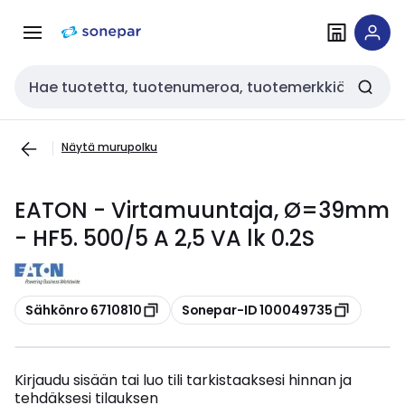
Siirry
Siirry
navigointiin
sisältöön
Haku
Näytä murupolku
EATON - Virtamuuntaja, Ø=39mm
- HF5. 500/5 A 2,5 VA lk 0.2S
Kopioi
Kopioi
Sähkönro 6710810
Sonepar-ID 100049735
Kirjaudu sisään tai luo tili tarkistaaksesi hinnan ja
tehdäksesi tilauksen