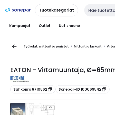
Siirry
Siirry
navigointiin
sisältöön
Tuotekategoriat
Haku
Kampanjat
Outlet
Uutishuone
Työkalut, mittarit ja paristot
Mittarit ja laskurit
Virt
EATON - Virtamuuntaja, Ø=65mm -
Kopioi
Kopioi
Sähkönro 6710862
Sonepar-ID 100069542