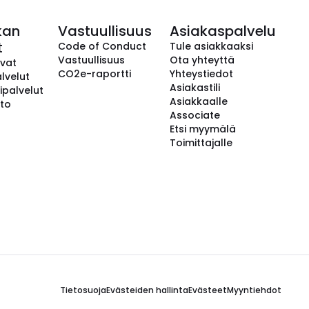
kan
Vastuullisuus
Asiakaspalvelu
t
Code of Conduct
Tule asiakkaaksi
Vastuullisuus
Ota yhteyttä
avat
CO2e-raportti
Yhteystiedot
lvelut
Asiakastili
ipalvelut
Asiakkaalle
to
Associate
Etsi myymälä
Toimittajalle
Tietosuoja
Evästeiden hallinta
Evästeet
Myyntiehdot