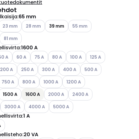
tuotedokumentit
ehdot
kaisija
:
65 mm
ettävissä olevat vaihtoehdot
Katso käytettävissä olevat vaihtoehdot
Katso käytettävissä olevat vaihtoehdot
Katso käytettävissä olevat vaih
23 mm
28 mm
39 mm
55 mm
Katso käytettävissä olevat vaihtoehdot
81 mm
llisvirta
:
1600 A
ettävissä olevat vaihtoehdot
tso käytettävissä olevat vaihtoehdot
Katso käytettävissä olevat vaihtoehdot
Katso käytettävissä olevat vaihtoehdot
Katso käytettävissä olevat vaihtoehdot
Katso käytettävissä olevat vaiht
Katso käytettävissä ole
50 A
60 A
75 A
80 A
100 A
125 A
ettävissä olevat vaihtoehdot
atso käytettävissä olevat vaihtoehdot
Katso käytettävissä olevat vaihtoehdot
Katso käytettävissä olevat vaihtoehdot
Katso käytettävissä olevat vaihtoeh
Katso käytettävissä olevat
200 A
250 A
300 A
400 A
500 A
ettävissä olevat vaihtoehdot
atso käytettävissä olevat vaihtoehdot
Katso käytettävissä olevat vaihtoehdot
Katso käytettävissä olevat vaihtoehdot
Katso käytettävissä olevat vaihtoe
750 A
800 A
1000 A
1200 A
ettävissä olevat vaihtoehdot
Katso käytettävissä olevat vaihtoehdot
Katso käytettävissä olevat vaih
1500 A
1600 A
2000 A
2400 A
ettävissä olevat vaihtoehdot
Katso käytettävissä olevat vaihtoehdot
Katso käytettävissä olevat vaihtoehdot
Katso käytettävissä olevat vaihtoehdot
3000 A
4000 A
5000 A
ellisvirta
:
1 A
A
ellisteho
:
20 VA