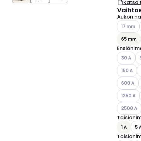
Katso 
Vaihto
Aukon hal
Katso käyt
17 mm
65 mm
Ensiönime
Katso käyt
Ka
30 A
Katso käyt
K
150 A
Katso käyt
K
600 A
Katso käyt
1250 A
Katso käyt
2500 A
Toisionim
1 A
5 
Toisionim