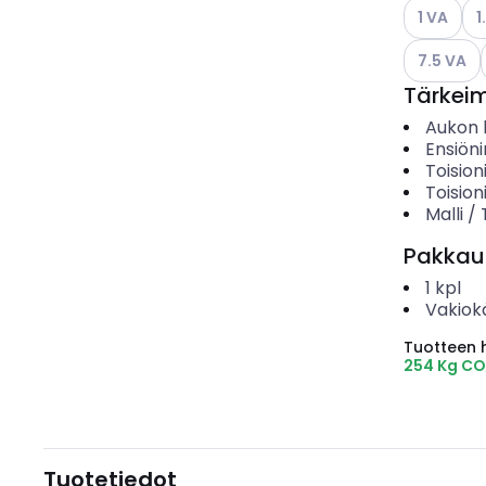
Katso käyt
Kat
1 VA
1
Katso käyt
7.5 VA
Tärkei
Aukon h
Ensiöni
Toision
Toision
Malli /
Pakkau
1
kpl
Vakiok
Tuotteen hi
254 Kg CO
Tuotetiedot