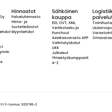
Hinnastot
Sähköinen
Logistii
kauppa
palvelu
 Oy
Palveluhinnasto
Hinta- ja
EDI, OVT, XML,
Toimitust
tuotetiedostot
Verkkolasku ja
Lisäarvopa
aehdot
Myyntiehdot
Punchout
Varastoint
Asiakasvarasto APP
Omavaras
Valintatyökalut
ct
UKK
ynnin
Julkaisut
Yhteistyökumppanit
se
A-Z
 11 | Y-tunnus: 0213785-2