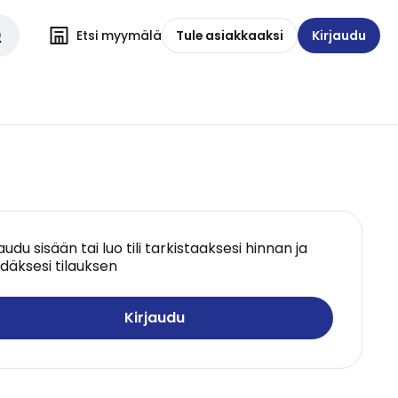
Etsi myymälä
Tule asiakkaaksi
Kirjaudu
jaudu sisään tai luo tili tarkistaaksesi hinnan ja
däksesi tilauksen
Kirjaudu