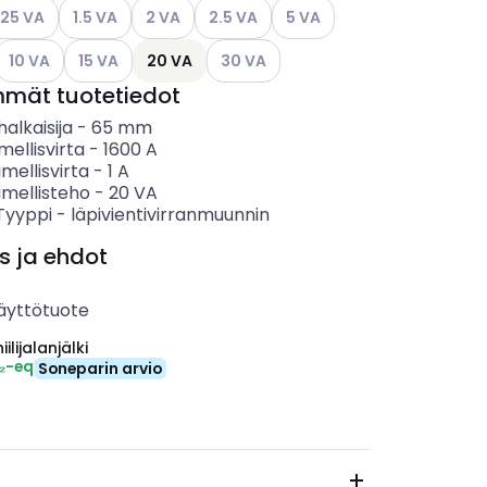
ettävissä olevat vaihtoehdot
so käytettävissä olevat vaihtoehdot
Katso käytettävissä olevat vaihtoehdot
Katso käytettävissä olevat vaihtoehdot
Katso käytettävissä olevat vaihtoehdo
Katso käytettävissä olevat 
.25 VA
1.5 VA
2 VA
2.5 VA
5 VA
ettävissä olevat vaihtoehdot
Katso käytettävissä olevat vaihtoehdot
Katso käytettävissä olevat vaihtoehdot
Katso käytettävissä olevat vaihtoeh
10 VA
15 VA
20 VA
30 VA
mmät tuotetiedot
alkaisija
-
65
mm
mellisvirta
-
1600
A
imellisvirta
-
1
A
imellisteho
-
20
VA
 Tyyppi
-
läpivientivirranmuunnin
s ja ehdot
äyttötuote
ilijalanjälki
₂-eq
Soneparin arvio