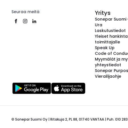
Seuraa meitä
Yritys
Sonepar Suomi
Ura
Laskutustiedot
Yleiset hankint
toimittajalle
Speak Up
Code of Condu
Myymälät ja my
yhteystiedot
Sonepar Purpo
Vierailijaohje
© Sonepar Suomi Oy | Ritakuja 2, PL 88, 01740 VANTAA | Puh. 010 283