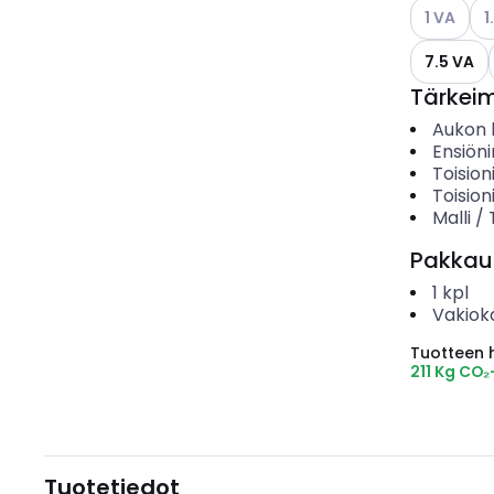
Katso käyt
Kat
1 VA
1
7.5 VA
Tärkei
Aukon h
Ensiöni
Toision
Toision
Malli /
Pakkau
1
kpl
Vakiok
Tuotteen hi
211 Kg CO₂
Tuotetiedot