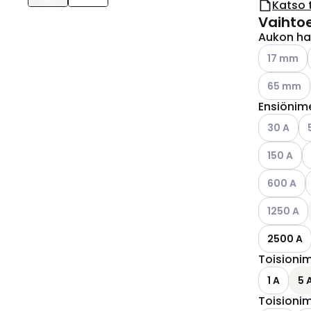
Katso 
Vaihto
Aukon hal
Katso käyt
17 mm
Katso käyt
65 mm
Ensiönime
Katso käyt
Ka
30 A
Katso käyt
K
150 A
Katso käyt
K
600 A
Katso käyt
1250 A
2500 A
Toisionim
1 A
5 
Toisionim