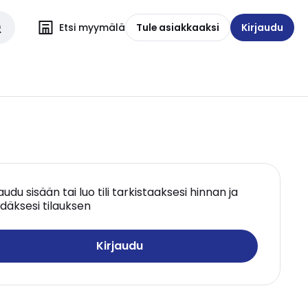
Etsi myymälä
Tule asiakkaaksi
Kirjaudu
jaudu sisään tai luo tili tarkistaaksesi hinnan ja
däksesi tilauksen
Kirjaudu