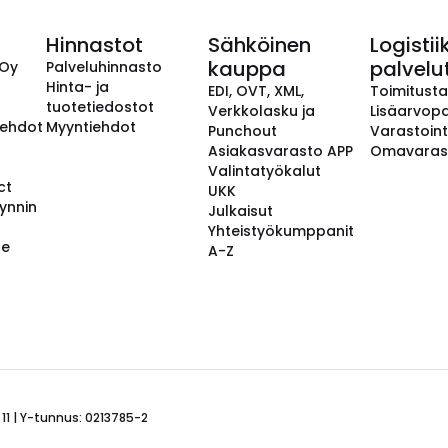
Hinnastot
Sähköinen
Logistii
kauppa
palvelu
 Oy
Palveluhinnasto
Hinta- ja
EDI, OVT, XML,
Toimitust
tuotetiedostot
Verkkolasku ja
Lisäarvopa
aehdot
Myyntiehdot
Punchout
Varastoint
Asiakasvarasto APP
Omavaras
Valintatyökalut
ct
UKK
ynnin
Julkaisut
Yhteistyökumppanit
se
A-Z
 11 | Y-tunnus: 0213785-2