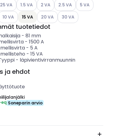
ettävissä olevat vaihtoehdot
so käytettävissä olevat vaihtoehdot
Katso käytettävissä olevat vaihtoehdot
Katso käytettävissä olevat vaihtoehdot
Katso käytettävissä olevat vaihtoehdo
Katso käytettävissä olevat 
.25 VA
1.5 VA
2 VA
2.5 VA
5 VA
Katso käytettävissä olevat vaihtoehdot
Katso käytettävissä olevat vaihtoehdot
Katso käytettävissä olevat vaihtoeh
10 VA
15 VA
20 VA
30 VA
mmät tuotetiedot
alkaisija
-
81
mm
mellisvirta
-
1500
A
imellisvirta
-
5
A
imellisteho
-
15
VA
 Tyyppi
-
läpivientivirranmuunnin
s ja ehdot
äyttötuote
ilijalanjälki
-eq
Soneparin arvio