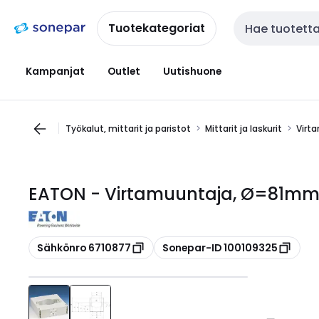
Siirry
Siirry
navigointiin
sisältöön
Tuotekategoriat
Haku
Kampanjat
Outlet
Uutishuone
Työkalut, mittarit ja paristot
Mittarit ja laskurit
Virt
EATON - Virtamuuntaja, Ø=81mm -
Kopioi
Kopioi
Sähkönro 6710877
Sonepar-ID 100109325