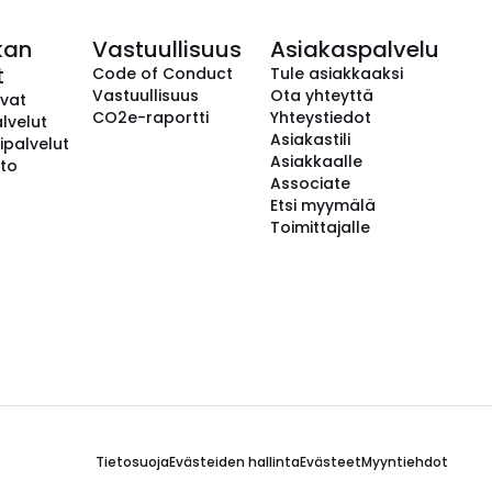
kan
Vastuullisuus
Asiakaspalvelu
t
Code of Conduct
Tule asiakkaaksi
Vastuullisuus
Ota yhteyttä
avat
CO2e-raportti
Yhteystiedot
lvelut
Asiakastili
ipalvelut
Asiakkaalle
to
Associate
Etsi myymälä
Toimittajalle
Tietosuoja
Evästeiden hallinta
Evästeet
Myyntiehdot