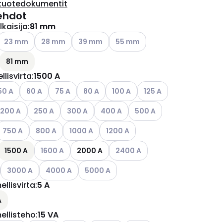
tuotedokumentit
ehdot
kaisija
:
81 mm
ettävissä olevat vaihtoehdot
Katso käytettävissä olevat vaihtoehdot
Katso käytettävissä olevat vaihtoehdot
Katso käytettävissä olevat vaihtoehdot
Katso käytettävissä olevat vaih
23 mm
28 mm
39 mm
55 mm
ettävissä olevat vaihtoehdot
81 mm
llisvirta
:
1500 A
ettävissä olevat vaihtoehdot
tso käytettävissä olevat vaihtoehdot
Katso käytettävissä olevat vaihtoehdot
Katso käytettävissä olevat vaihtoehdot
Katso käytettävissä olevat vaihtoehdot
Katso käytettävissä olevat vaiht
Katso käytettävissä ole
50 A
60 A
75 A
80 A
100 A
125 A
ettävissä olevat vaihtoehdot
atso käytettävissä olevat vaihtoehdot
Katso käytettävissä olevat vaihtoehdot
Katso käytettävissä olevat vaihtoehdot
Katso käytettävissä olevat vaihtoeh
Katso käytettävissä olevat
200 A
250 A
300 A
400 A
500 A
ettävissä olevat vaihtoehdot
atso käytettävissä olevat vaihtoehdot
Katso käytettävissä olevat vaihtoehdot
Katso käytettävissä olevat vaihtoehdot
Katso käytettävissä olevat vaihtoe
750 A
800 A
1000 A
1200 A
ettävissä olevat vaihtoehdot
Katso käytettävissä olevat vaihtoehdot
Katso käytettävissä olevat vaih
1500 A
1600 A
2000 A
2400 A
Katso käytettävissä olevat vaihtoehdot
Katso käytettävissä olevat vaihtoehdot
Katso käytettävissä olevat vaihtoehdot
3000 A
4000 A
5000 A
ellisvirta
:
5 A
A
ellisteho
:
15 VA