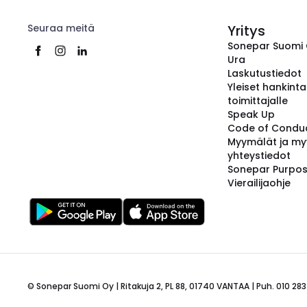
Seuraa meitä
Yritys
Sonepar Suomi
Ura
Laskutustiedot
Yleiset hankint
toimittajalle
Speak Up
Code of Condu
Myymälät ja my
yhteystiedot
Sonepar Purpo
Vierailijaohje
© Sonepar Suomi Oy | Ritakuja 2, PL 88, 01740 VANTAA | Puh. 010 283