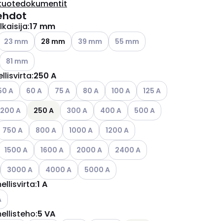
tuotedokumentit
ehdot
kaisija
:
17 mm
Katso käytettävissä olevat vaihtoehdot
Katso käytettävissä olevat vaihtoehdot
Katso käytettävissä olevat vaih
23 mm
28 mm
39 mm
55 mm
ettävissä olevat vaihtoehdot
Katso käytettävissä olevat vaihtoehdot
81 mm
llisvirta
:
250 A
ettävissä olevat vaihtoehdot
tso käytettävissä olevat vaihtoehdot
Katso käytettävissä olevat vaihtoehdot
Katso käytettävissä olevat vaihtoehdot
Katso käytettävissä olevat vaihtoehdot
Katso käytettävissä olevat vaiht
Katso käytettävissä ole
50 A
60 A
75 A
80 A
100 A
125 A
ettävissä olevat vaihtoehdot
atso käytettävissä olevat vaihtoehdot
Katso käytettävissä olevat vaihtoehdot
Katso käytettävissä olevat vaihtoeh
Katso käytettävissä olevat
200 A
250 A
300 A
400 A
500 A
ettävissä olevat vaihtoehdot
atso käytettävissä olevat vaihtoehdot
Katso käytettävissä olevat vaihtoehdot
Katso käytettävissä olevat vaihtoehdot
Katso käytettävissä olevat vaihtoe
750 A
800 A
1000 A
1200 A
ettävissä olevat vaihtoehdot
Katso käytettävissä olevat vaihtoehdot
Katso käytettävissä olevat vaihtoehdot
Katso käytettävissä olevat vaihtoehdot
Katso käytettävissä olevat vaih
1500 A
1600 A
2000 A
2400 A
ettävissä olevat vaihtoehdot
Katso käytettävissä olevat vaihtoehdot
Katso käytettävissä olevat vaihtoehdot
Katso käytettävissä olevat vaihtoehdot
3000 A
4000 A
5000 A
ellisvirta
:
1 A
o käytettävissä olevat vaihtoehdot
A
ellisteho
:
5 VA