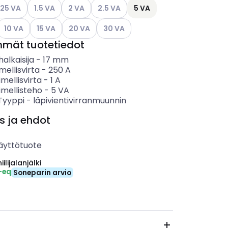
ettävissä olevat vaihtoehdot
so käytettävissä olevat vaihtoehdot
Katso käytettävissä olevat vaihtoehdot
Katso käytettävissä olevat vaihtoehdot
Katso käytettävissä olevat vaihtoehdo
.25 VA
1.5 VA
2 VA
2.5 VA
5 VA
ettävissä olevat vaihtoehdot
Katso käytettävissä olevat vaihtoehdot
Katso käytettävissä olevat vaihtoehdot
Katso käytettävissä olevat vaihtoehdot
Katso käytettävissä olevat vaihtoeh
10 VA
15 VA
20 VA
30 VA
mmät tuotetiedot
alkaisija
-
17
mm
mellisvirta
-
250
A
imellisvirta
-
1
A
imellisteho
-
5
VA
 Tyyppi
-
läpivientivirranmuunnin
s ja ehdot
äyttötuote
ilijalanjälki
-eq
Soneparin arvio