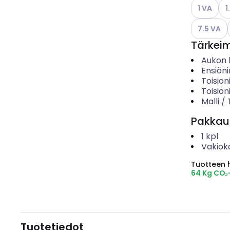
Katso käyt
Kat
1 VA
1
Katso käyt
7.5 VA
Tärkei
Aukon h
Ensiöni
Toision
Toision
Malli /
Pakkau
1
kpl
Vakiok
Tuotteen hi
64 Kg CO₂
Tuotetiedot