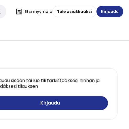
Etsi myymälä
Tule asiakkaaksi
Kirjaudu
jaudu sisään tai luo tili tarkistaaksesi hinnan ja
däksesi tilauksen
Kirjaudu