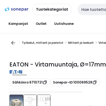
Siirry
Siirry
navigointiin
sisältöön
Tuotekategoriat
Haku
Kampanjat
Outlet
Uutishuone
Työkalut, mittarit ja paristot
Mittarit ja laskurit
Virt
EATON - Virtamuuntaja, Ø=17mm -
Kopioi
Kopioi
Sähkönro 6710721
Sonepar-ID 100069528