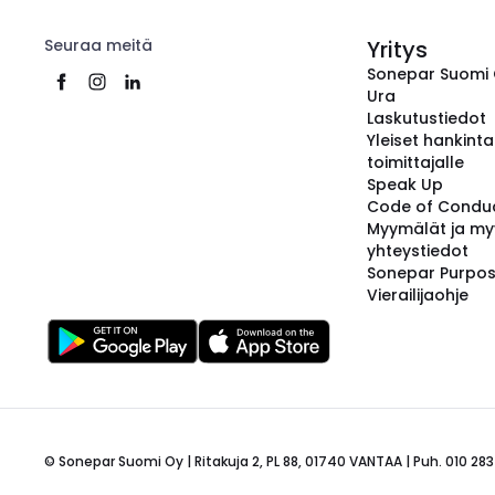
Seuraa meitä
Yritys
Sonepar Suomi
Ura
Laskutustiedot
Yleiset hankint
toimittajalle
Speak Up
Code of Condu
Myymälät ja my
yhteystiedot
Sonepar Purpo
Vierailijaohje
© Sonepar Suomi Oy | Ritakuja 2, PL 88, 01740 VANTAA | Puh. 010 283