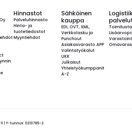
Hinnastot
Sähköinen
Logistii
kauppa
palvelu
 Oy
Palveluhinnasto
Hinta- ja
EDI, OVT, XML,
Toimitust
tuotetiedostot
Verkkolasku ja
Lisäarvopa
aehdot
Myyntiehdot
Punchout
Varastoint
Asiakasvarasto APP
Omavaras
Valintatyökalut
ct
UKK
ynnin
Julkaisut
Yhteistyökumppanit
se
A-Z
 11 | Y-tunnus: 0213785-2