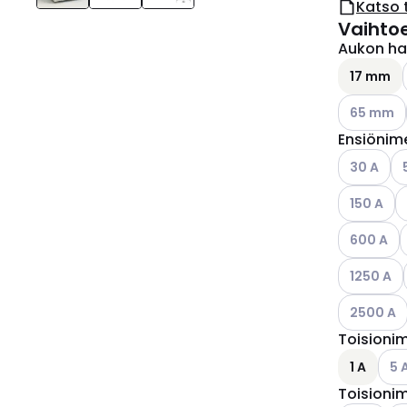
Katso 
Vaihto
Aukon hal
17 mm
Katso käyt
65 mm
Ensiönime
Katso käyt
Ka
30 A
Katso käyt
K
150 A
Katso käyt
K
600 A
Katso käyt
1250 A
Katso käyt
2500 A
Toisionim
Kats
1 A
5 
Toisionim