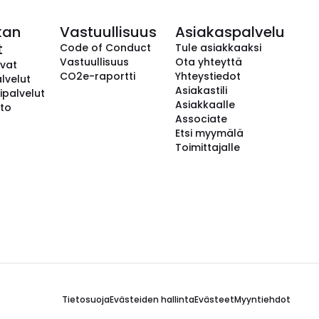
kan
Vastuullisuus
Asiakaspalvelu
t
Code of Conduct
Tule asiakkaaksi
Vastuullisuus
Ota yhteyttä
avat
CO2e-raportti
Yhteystiedot
lvelut
Asiakastili
ipalvelut
Asiakkaalle
to
Associate
Etsi myymälä
Toimittajalle
Tietosuoja
Evästeiden hallinta
Evästeet
Myyntiehdot