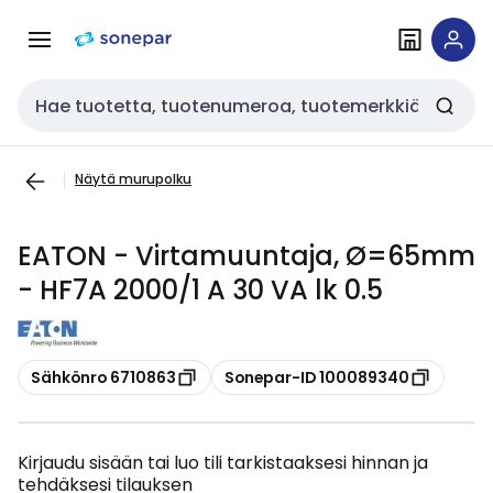
Siirry
Siirry
navigointiin
sisältöön
Haku
Näytä murupolku
EATON - Virtamuuntaja, Ø=65mm
- HF7A 2000/1 A 30 VA lk 0.5
Kopioi
Kopioi
Sähkönro 6710863
Sonepar-ID 100089340
Kirjaudu sisään tai luo tili tarkistaaksesi hinnan ja
tehdäksesi tilauksen