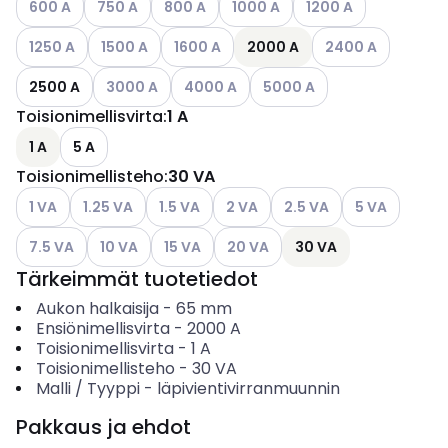
600 A
750 A
800 A
1000 A
1200 A
Katso käytettävissä olevat vaihtoehdot
Katso käytettävissä olevat vaihtoehdot
Katso käytettävissä olevat vaihtoehdot
Katso käytettäviss
1250 A
1500 A
1600 A
2000 A
2400 A
Katso käytettävissä olevat vaihtoehdot
Katso käytettävissä olevat vaihtoehdot
Katso käytettävissä olevat 
2500 A
3000 A
4000 A
5000 A
Toisionimellisvirta
:
1 A
1 A
5 A
Toisionimellisteho
:
30 VA
Katso käytettävissä olevat vaihtoehdot
Katso käytettävissä olevat vaihtoehdot
Katso käytettävissä olevat vaihtoehdot
Katso käytettävissä olevat vaiht
Katso käytettävissä olev
Katso käytettä
1 VA
1.25 VA
1.5 VA
2 VA
2.5 VA
5 VA
Katso käytettävissä olevat vaihtoehdot
Katso käytettävissä olevat vaihtoehdot
Katso käytettävissä olevat vaihtoehdot
Katso käytettävissä olevat vaiht
7.5 VA
10 VA
15 VA
20 VA
30 VA
Tärkeimmät tuotetiedot
Aukon halkaisija
-
65
mm
Ensiönimellisvirta
-
2000
A
Toisionimellisvirta
-
1
A
Toisionimellisteho
-
30
VA
Malli / Tyyppi
-
läpivientivirranmuunnin
Pakkaus ja ehdot