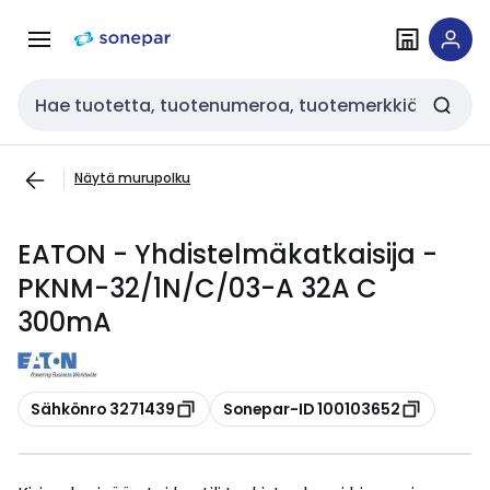
Siirry
Siirry
navigointiin
sisältöön
Haku
Näytä murupolku
EATON - Yhdistelmäkatkaisija -
PKNM-32/1N/C/03-A 32A C
300mA
Kopioi
Kopioi
Sähkönro 3271439
Sonepar-ID 100103652