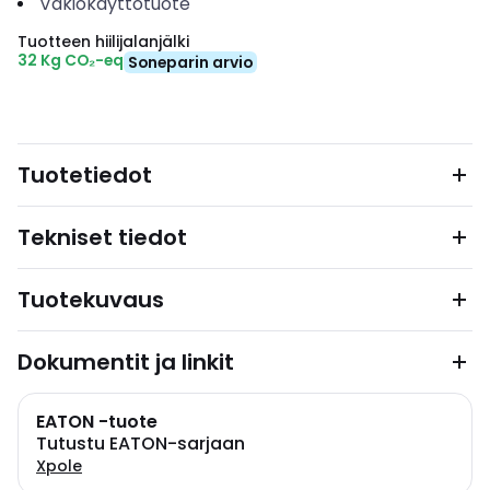
Vakiokäyttötuote
Tuotteen hiilijalanjälki
32 Kg CO₂-eq
Soneparin arvio
Tuotetiedot
Tekniset tiedot
Tuotekuvaus
Dokumentit ja linkit
EATON -tuote
Tutustu EATON-sarjaan
Xpole