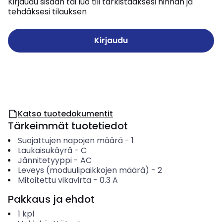
Kirjaudu sisään tai luo tili tarkistaaksesi hinnan ja
tehdäksesi tilauksen
Kirjaudu
Katso tuotedokumentit
Tärkeimmät tuotetiedot
Suojattujen napojen määrä
-
1
Laukaisukäyrä
-
C
Jännitetyyppi
-
AC
Leveys (moduulipaikkojen määrä)
-
2
Mitoitettu vikavirta
-
0.3
A
Pakkaus ja ehdot
1
kpl