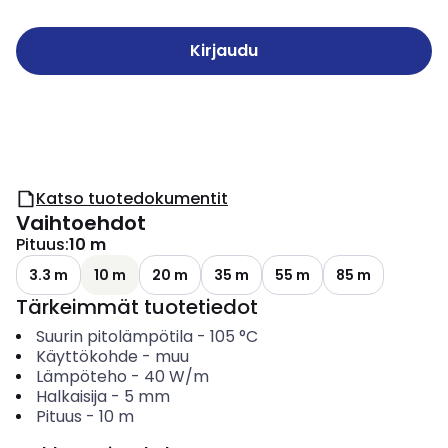
Kirjaudu
Katso tuotedokumentit
Vaihtoehdot
Pituus
:
10 m
3.3 m
10 m
20 m
35 m
55 m
85 m
Tärkeimmät tuotetiedot
Suurin pitolämpötila
-
105
°C
Käyttökohde
-
muu
Lämpöteho
-
40
W/m
Halkaisija
-
5
mm
Pituus
-
10
m