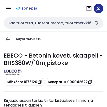
Siirry
Siirry
navigointiin
sisältöön
Haku
Näytä murupolku
EBECO - Betonin kovetuskaapeli -
BHS380W/10m,pistoke
Kopioi
Kopioi
Sähkönro 8176120
Sonepar-ID 100042622
Kirjaudu sisään tai luo tili tarkistaaksesi hinnan ja
tehdäksesi tilauksen