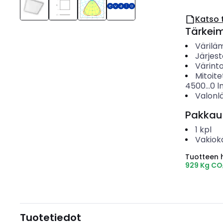
Katso 
Tärkei
Värilä
Järjes
Värinto
Mitoite
4500...0
l
Valonl
Pakkau
1
kpl
Vakiok
Tuotteen hi
929 Kg CO
Tuotetiedot