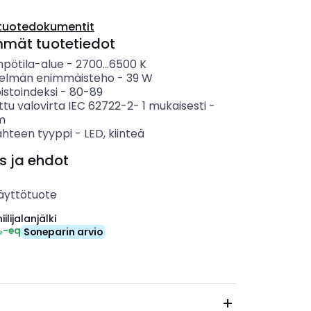
tuotedokumentit
mmät tuotetiedot
mpötila-alue
-
2700...6500
K
telmän enimmäisteho
-
39
W
istoindeksi
-
80-89
ttu valovirta IEC 62722-2- 1 mukaisesti
-
m
ähteen tyyppi
-
LED, kiinteä
s ja ehdot
äyttötuote
ilijalanjälki
₂-eq
Soneparin arvio