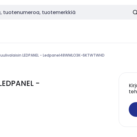
uulivalaisin LEDPANEL - Ledpanel48WMLO3K-6KTWTWHD
LEDPANEL -
Kir
teh