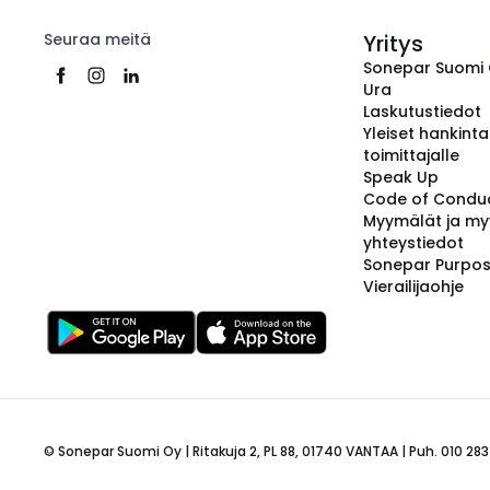
Seuraa meitä
Yritys
Sonepar Suomi
Ura
Laskutustiedot
Yleiset hankint
toimittajalle
Speak Up
Code of Condu
Myymälät ja my
yhteystiedot
Sonepar Purpo
Vierailijaohje
© Sonepar Suomi Oy | Ritakuja 2, PL 88, 01740 VANTAA | Puh. 010 283