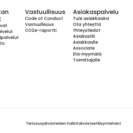
kan
Vastuullisuus
Asiakaspalvelu
t
Code of Conduct
Tule asiakkaaksi
Vastuullisuus
Ota yhteyttä
avat
CO2e-raportti
Yhteystiedot
lvelut
Asiakastili
ipalvelut
Asiakkaalle
to
Associate
Etsi myymälä
Toimittajalle
Tietosuoja
Evästeiden hallinta
Evästeet
Myyntiehdot