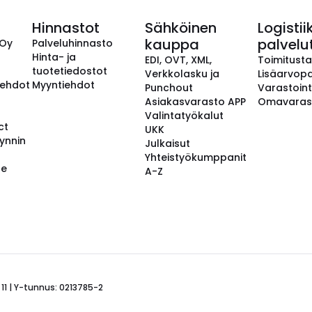
Hinnastot
Sähköinen
Logistii
kauppa
palvelu
 Oy
Palveluhinnasto
Hinta- ja
EDI, OVT, XML,
Toimitust
tuotetiedostot
Verkkolasku ja
Lisäarvopa
aehdot
Myyntiehdot
Punchout
Varastoint
Asiakasvarasto APP
Omavaras
Valintatyökalut
ct
UKK
ynnin
Julkaisut
Yhteistyökumppanit
se
A-Z
 11 | Y-tunnus: 0213785-2