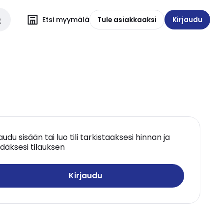
Etsi myymälä
Tule asiakkaaksi
Kirjaudu
jaudu sisään tai luo tili tarkistaaksesi hinnan ja
däksesi tilauksen
Kirjaudu