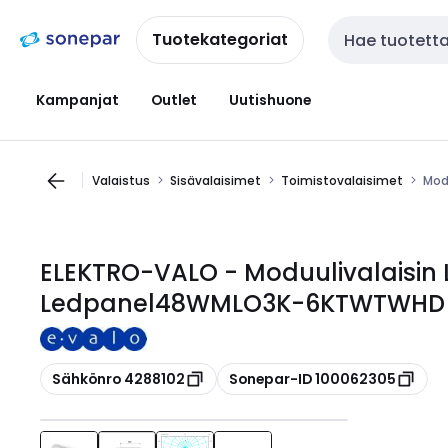
Siirry
Siirry
navigointiin
sisältöön
Tuotekategoriat
Haku
Kampanjat
Outlet
Uutishuone
Valaistus
Sisävalaisimet
Toimistovalaisimet
Mod
ELEKTRO-VALO - Moduulivalaisin 
Ledpanel48WMLO3K-6KTWTWHD
Kopioi
Kopioi
Sähkönro 4288102
Sonepar-ID 100062305