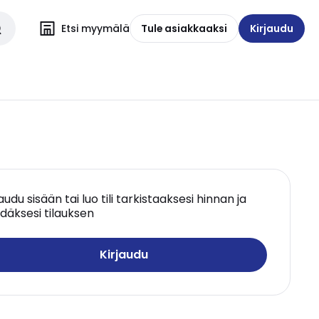
Etsi myymälä
Tule asiakkaaksi
Kirjaudu
jaudu sisään tai luo tili tarkistaaksesi hinnan ja
däksesi tilauksen
Kirjaudu