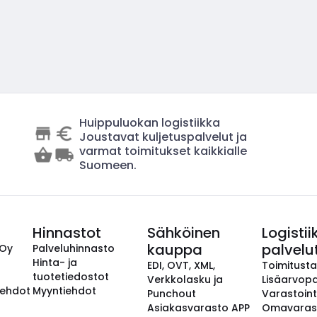
Huippuluokan logistiikka
Joustavat kuljetuspalvelut ja
varmat toimitukset kaikkialle
Suomeen.
Hinnastot
Sähköinen
Logistii
kauppa
palvelu
 Oy
Palveluhinnasto
Hinta- ja
EDI, OVT, XML,
Toimitust
tuotetiedostot
Verkkolasku ja
Lisäarvopa
aehdot
Myyntiehdot
Punchout
Varastoint
Asiakasvarasto APP
Omavaras