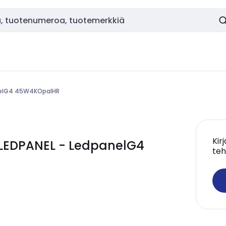
anelG4 45W4KOpalHR
Kir
 LEDPANEL - LedpanelG4
teh