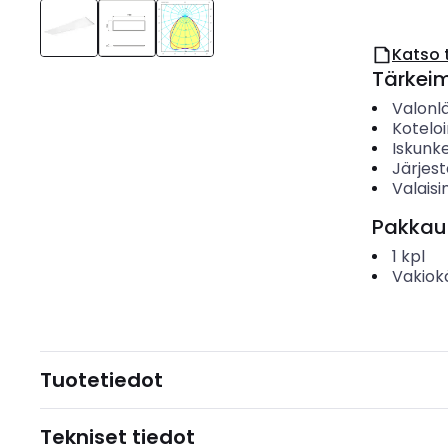
Katso 
Tärkei
Valonl
Koteloi
Iskunk
Järjes
Valaisi
Pakkau
1
kpl
Vakiok
Tuotetiedot
Tekniset tiedot