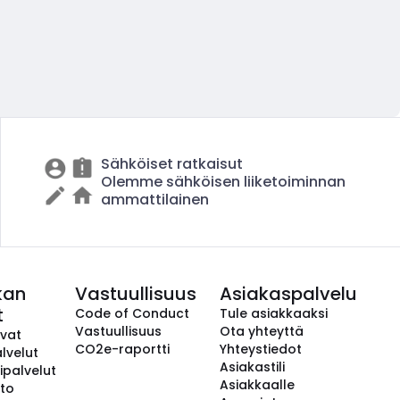
Sähköiset ratkaisut
Olemme sähköisen liiketoiminnan
ammattilainen
kan
Vastuullisuus
Asiakaspalvelu
t
Code of Conduct
Tule asiakkaaksi
Vastuullisuus
Ota yhteyttä
avat
CO2e-raportti
Yhteystiedot
lvelut
Asiakastili
ipalvelut
Asiakkaalle
to