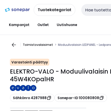
Siirry
Siirry
navigointiin
sisältöön
Tuotekategoriat
Haku
Kampanjat
Outlet
Uutishuone
Toimistovalaisimet
Moduulivalaisin LEDPANEL - Ledp
Varastointi päättyy
ELEKTRO-VALO - Moduulivalaisin
45W4KOpalHR
Kopioi
Kopioi
Sähkönro 4287988
Sonepar-ID 100080808