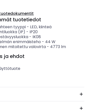
tuotedokumentit
mmät tuotetiedot
ähteen tyyppi
-
LED, kiinteä
ntiluokka (IP)
-
IP20
estävyysluokka
-
IK08
telmän enimmäisteho
-
44
W
men mitoitettu valovirta
-
4773
lm
s ja ehdot
äyttötuote