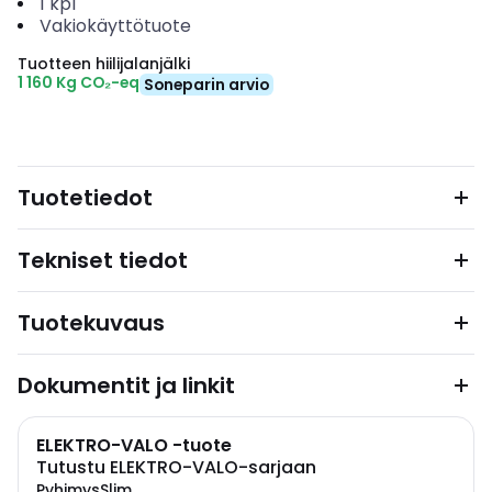
1
kpl
Vakiokäyttötuote
Tuotteen hiilijalanjälki
1 160 Kg CO₂-eq
Soneparin arvio
Tuotetiedot
Tekniset tiedot
Tuotekuvaus
Dokumentit ja linkit
ELEKTRO-VALO -tuote
Tutustu ELEKTRO-VALO-sarjaan
PyhimysSlim