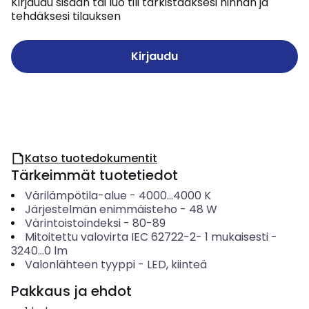
Kirjaudu sisään tai luo tili tarkistaaksesi hinnan ja
tehdäksesi tilauksen
Kirjaudu
Katso tuotedokumentit
Tärkeimmät tuotetiedot
Värilämpötila-alue
-
4000...4000
K
Järjestelmän enimmäisteho
-
48
W
Värintoistoindeksi
-
80-89
Mitoitettu valovirta IEC 62722-2- 1 mukaisesti
-
3240...0
lm
Valonlähteen tyyppi
-
LED, kiinteä
Pakkaus ja ehdot