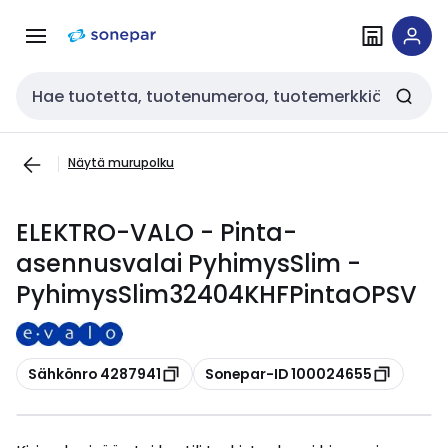
Siirry
Siirry
navigointiin
sisältöön
Haku
Näytä murupolku
ELEKTRO-VALO - Pinta-
asennusvalai PyhimysSlim -
PyhimysSlim32404KHFPintaOPSV
Kopioi
Kopioi
Sähkönro 4287941
Sonepar-ID 100024655