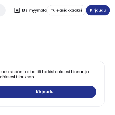
Etsi myymälä
Tule asiakkaaksi
Kirjaudu
jaudu sisään tai luo tili tarkistaaksesi hinnan ja
däksesi tilauksen
Kirjaudu