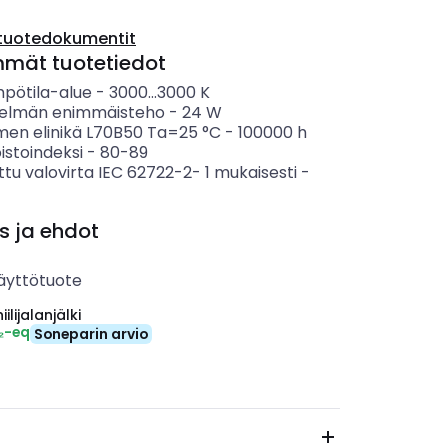
tuotedokumentit
mmät tuotetiedot
mpötila-alue
-
3000...3000
K
telmän enimmäisteho
-
24
W
imen elinikä L70B50 Ta=25 °C
-
100000
h
istoindeksi
-
80-89
ttu valovirta IEC 62722-2- 1 mukaisesti
-
s ja ehdot
äyttötuote
ilijalanjälki
₂-eq
Soneparin arvio