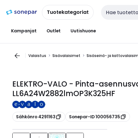
Siirry
Siirry
navigointiin
sisältöön
Tuotekategoriat
Haku
Kampanjat
Outlet
Uutishuone
Valaistus
Sisävalaisimet
Sisäseinä- ja kattovalaisi
ELEKTRO-VALO - Pinta-asennusval
LL6A24W2882lmOP3K325HF
Kopioi
Kopioi
Sähkönro 4291163
Sonepar-ID 100056735