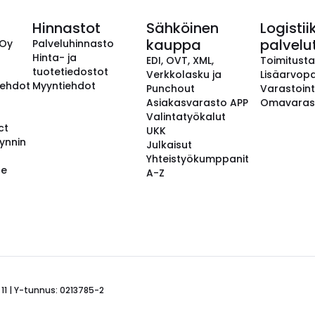
Hinnastot
Sähköinen
Logistii
kauppa
palvelu
 Oy
Palveluhinnasto
Hinta- ja
EDI, OVT, XML,
Toimitust
tuotetiedostot
Verkkolasku ja
Lisäarvopa
aehdot
Myyntiehdot
Punchout
Varastoint
Asiakasvarasto APP
Omavaras
Valintatyökalut
ct
UKK
ynnin
Julkaisut
Yhteistyökumppanit
se
A-Z
 11 | Y-tunnus: 0213785-2