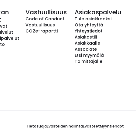
kan
Vastuullisuus
Asiakaspalvelu
t
Code of Conduct
Tule asiakkaaksi
Vastuullisuus
Ota yhteyttä
avat
CO2e-raportti
Yhteystiedot
lvelut
Asiakastili
ipalvelut
Asiakkaalle
to
Associate
Etsi myymälä
Toimittajalle
Tietosuoja
Evästeiden hallinta
Evästeet
Myyntiehdot