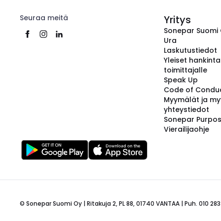
Seuraa meitä
Yritys
Sonepar Suomi
Ura
Laskutustiedot
Yleiset hankint
toimittajalle
Speak Up
Code of Condu
Myymälät ja my
yhteystiedot
Sonepar Purpo
Vierailijaohje
© Sonepar Suomi Oy | Ritakuja 2, PL 88, 01740 VANTAA | Puh. 010 283