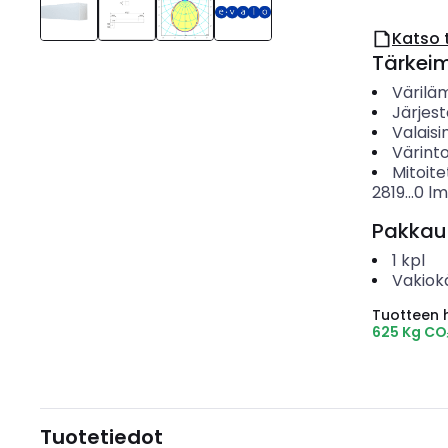
Katso 
Tärkei
Värilä
Järjes
Valais
Värinto
Mitoite
2819...0
lm
Pakkau
1
kpl
Vakiok
Tuotteen hi
625 Kg CO
Tuotetiedot