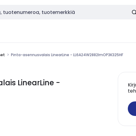
met
Pinta-asennusvalais LinearLine - LL6A24W2882lmOP3K325HF
ais LinearLine -
Kir
teh