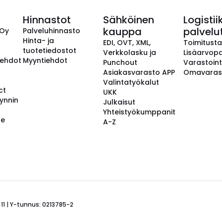
Hinnastot
Sähköinen
Logistii
kauppa
palvelu
 Oy
Palveluhinnasto
Hinta- ja
EDI, OVT, XML,
Toimitust
tuotetiedostot
Verkkolasku ja
Lisäarvopa
aehdot
Myyntiehdot
Punchout
Varastoint
Asiakasvarasto APP
Omavaras
Valintatyökalut
ct
UKK
ynnin
Julkaisut
Yhteistyökumppanit
se
A-Z
 11 | Y-tunnus: 0213785-2