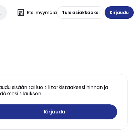
Etsi myymälä
Tule asiakkaaksi
Kirjaudu
jaudu sisään tai luo tili tarkistaaksesi hinnan ja
däksesi tilauksen
Kirjaudu