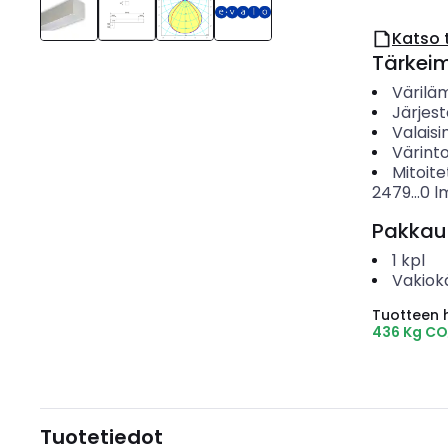
Katso 
Tärkei
Värilä
Järjes
Valais
Värinto
Mitoite
2479...0
l
Pakkau
1
kpl
Vakiok
Tuotteen hi
436 Kg CO
Tuotetiedot