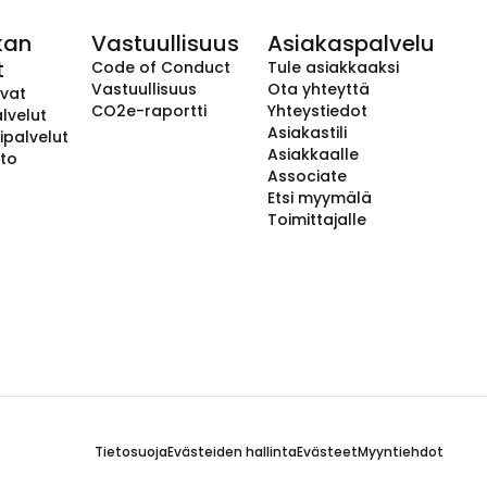
kan
Vastuullisuus
Asiakaspalvelu
t
Code of Conduct
Tule asiakkaaksi
Vastuullisuus
Ota yhteyttä
avat
CO2e-raportti
Yhteystiedot
lvelut
Asiakastili
ipalvelut
Asiakkaalle
to
Associate
Etsi myymälä
Toimittajalle
Tietosuoja
Evästeiden hallinta
Evästeet
Myyntiehdot