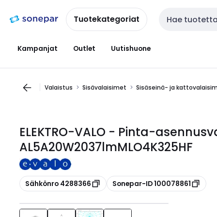
Siirry
Siirry
navigointiin
sisältöön
Tuotekategoriat
Haku
Kampanjat
Outlet
Uutishuone
Valaistus
Sisävalaisimet
Sisäseinä- ja kattovalaisi
ELEKTRO-VALO - Pinta-asennusval
AL5A20W2037lmMLO4K325HF
Kopioi
Kopioi
Sähkönro 4288366
Sonepar-ID 100078861