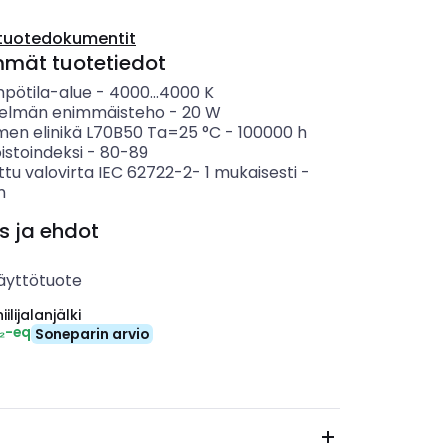
tuotedokumentit
mmät tuotetiedot
mpötila-alue
-
4000...4000
K
telmän enimmäisteho
-
20
W
imen elinikä L70B50 Ta=25 °C
-
100000
h
istoindeksi
-
80-89
ttu valovirta IEC 62722-2- 1 mukaisesti
-
m
s ja ehdot
äyttötuote
ilijalanjälki
₂-eq
Soneparin arvio