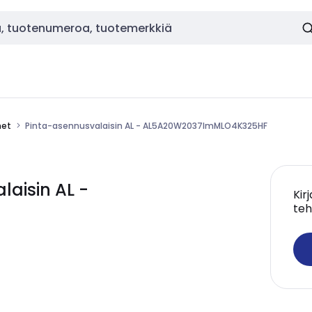
met
Pinta-asennusvalaisin AL - AL5A20W2037lmMLO4K325HF
aisin AL -
Kir
teh