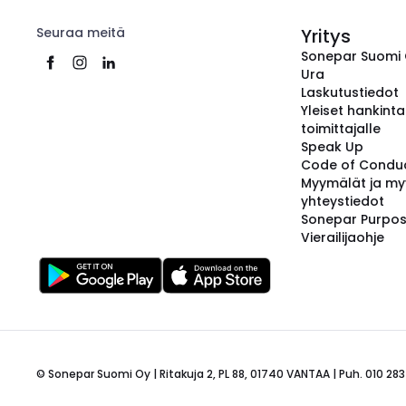
Seuraa meitä
Yritys
Sonepar Suomi
Ura
Laskutustiedot
Yleiset hankint
toimittajalle
Speak Up
Code of Condu
Myymälät ja my
yhteystiedot
Sonepar Purpo
Vierailijaohje
© Sonepar Suomi Oy | Ritakuja 2, PL 88, 01740 VANTAA | Puh. 010 283