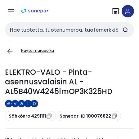
Siirry
Siirry
navigointiin
sisältöön
Haku
Näytä murupolku
ELEKTRO-VALO - Pinta-
asennusvalaisin AL -
AL5B40W4245lmOP3K325HD
Kopioi
Kopioi
Sähkönro 4291111
Sonepar-ID 100076622