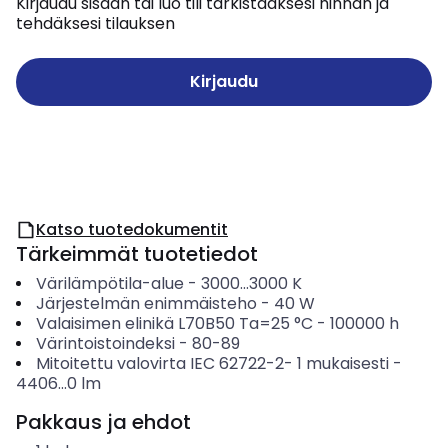
Kirjaudu sisään tai luo tili tarkistaaksesi hinnan ja
tehdäksesi tilauksen
Kirjaudu
Katso tuotedokumentit
Tärkeimmät tuotetiedot
Värilämpötila-alue
-
3000...3000
K
Järjestelmän enimmäisteho
-
40
W
Valaisimen elinikä L70B50 Ta=25 °C
-
100000
h
Värintoistoindeksi
-
80-89
Mitoitettu valovirta IEC 62722-2- 1 mukaisesti
-
4406...0
lm
Pakkaus ja ehdot