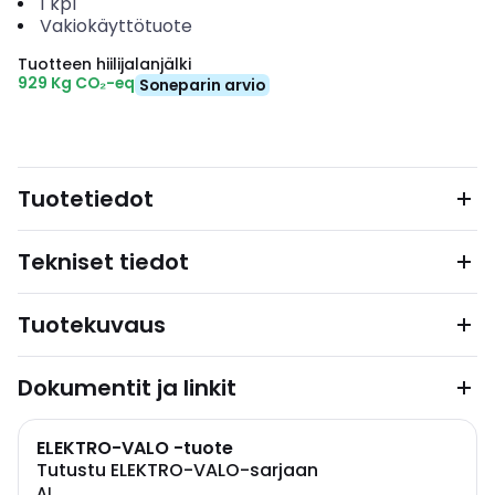
1
kpl
Vakiokäyttötuote
Tuotteen hiilijalanjälki
929 Kg CO₂-eq
Soneparin arvio
Tuotetiedot
Tekniset tiedot
Tuotekuvaus
Dokumentit ja linkit
ELEKTRO-VALO -tuote
Tutustu ELEKTRO-VALO-sarjaan
AL