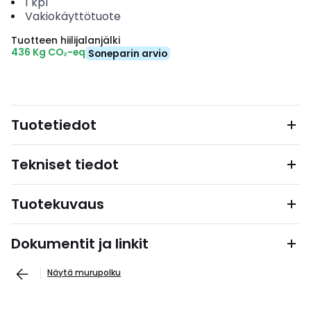
1
kpl
Vakiokäyttötuote
Tuotteen hiilijalanjälki
436 Kg CO₂-eq
Soneparin arvio
Tuotetiedot
Tekniset tiedot
Tuotekuvaus
Dokumentit ja linkit
Näytä murupolku