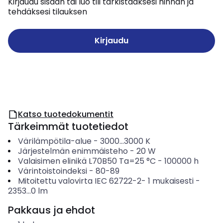
Kirjaudu sisään tai luo tili tarkistaaksesi hinnan ja
tehdäksesi tilauksen
Kirjaudu
Katso tuotedokumentit
Tärkeimmät tuotetiedot
Värilämpötila-alue
-
3000...3000
K
Järjestelmän enimmäisteho
-
20
W
Valaisimen elinikä L70B50 Ta=25 °C
-
100000
h
Värintoistoindeksi
-
80-89
Mitoitettu valovirta IEC 62722-2- 1 mukaisesti
-
2353...0
lm
Pakkaus ja ehdot