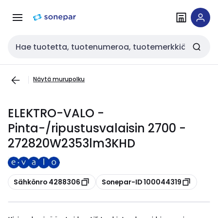
Siirry
Siirry
navigointiin
sisältöön
Haku
Näytä murupolku
ELEKTRO-VALO -
Pinta-/ripustusvalaisin 2700 -
272820W2353lm3KHD
Kopioi
Kopioi
Sähkönro 4288306
Sonepar-ID 100044319