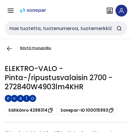
Siirry
Siirry
navigointiin
sisältöön
Haku
Näytä murupolku
ELEKTRO-VALO -
Pinta-/ripustusvalaisin 2700 -
272840W4903lm4KHR
Kopioi
Kopioi
Sähkönro 4288314
Sonepar-ID 100015993