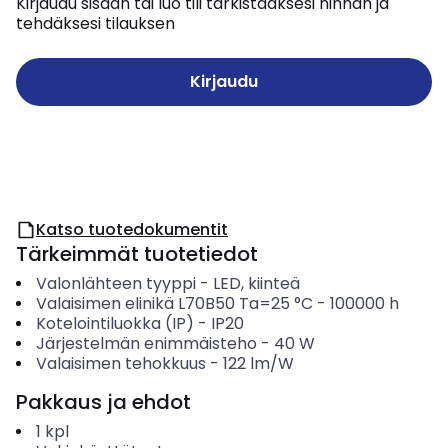
Kirjaudu sisään tai luo tili tarkistaaksesi hinnan ja
tehdäksesi tilauksen
Kirjaudu
Katso tuotedokumentit
Tärkeimmät tuotetiedot
Valonlähteen tyyppi
-
LED, kiinteä
Valaisimen elinikä L70B50 Ta=25 °C
-
100000
h
Kotelointiluokka (IP)
-
IP20
Järjestelmän enimmäisteho
-
40
W
Valaisimen tehokkuus
-
122
lm/W
Pakkaus ja ehdot
1
kpl