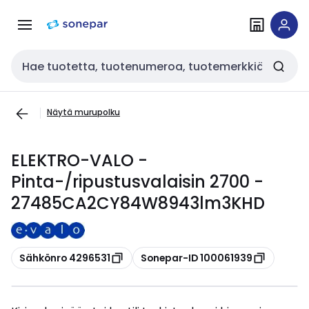
Siirry
Siirry
navigointiin
sisältöön
Haku
Näytä murupolku
ELEKTRO-VALO -
Pinta-/ripustusvalaisin 2700 -
27485CA2CY84W8943lm3KHD
Kopioi
Kopioi
Sähkönro 4296531
Sonepar-ID 100061939