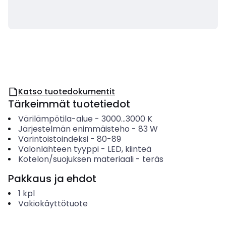
Katso tuotedokumentit
Tärkeimmät tuotetiedot
Värilämpötila-alue
-
3000...3000
K
Järjestelmän enimmäisteho
-
83
W
Värintoistoindeksi
-
80-89
Valonlähteen tyyppi
-
LED, kiinteä
Kotelon/suojuksen materiaali
-
teräs
Pakkaus ja ehdot
1
kpl
Vakiokäyttötuote