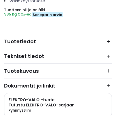
Vakiokäyttötuote
Tuotteen hiilijalanjälki
985 Kg CO₂-eq
Soneparin arvio
Tuotetiedot
Tekniset tiedot
Tuotekuvaus
Dokumentit ja linkit
ELEKTRO-VALO -tuote
Tutustu ELEKTRO-VALO-sarjaan
PyhimysSlim