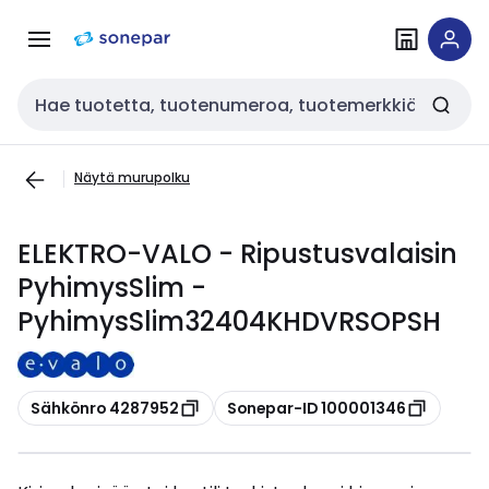
Siirry
Siirry
navigointiin
sisältöön
Haku
Näytä murupolku
ELEKTRO-VALO - Ripustusvalaisin
PyhimysSlim -
PyhimysSlim32404KHDVRSOPSH
Kopioi
Kopioi
Sähkönro 4287952
Sonepar-ID 100001346