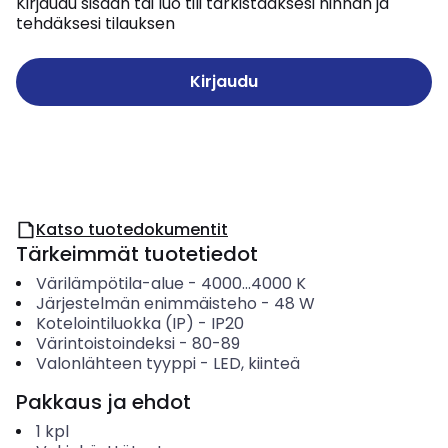
Kirjaudu sisään tai luo tili tarkistaaksesi hinnan ja
tehdäksesi tilauksen
Kirjaudu
Katso tuotedokumentit
Tärkeimmät tuotetiedot
Värilämpötila-alue
-
4000...4000
K
Järjestelmän enimmäisteho
-
48
W
Kotelointiluokka (IP)
-
IP20
Värintoistoindeksi
-
80-89
Valonlähteen tyyppi
-
LED, kiinteä
Pakkaus ja ehdot
1
kpl