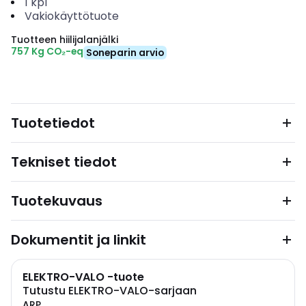
1
kpl
Vakiokäyttötuote
Tuotteen hiilijalanjälki
757 Kg CO₂-eq
Soneparin arvio
Tuotetiedot
Tekniset tiedot
Tuotekuvaus
Dokumentit ja linkit
ELEKTRO-VALO -tuote
Tutustu ELEKTRO-VALO-sarjaan
ARP