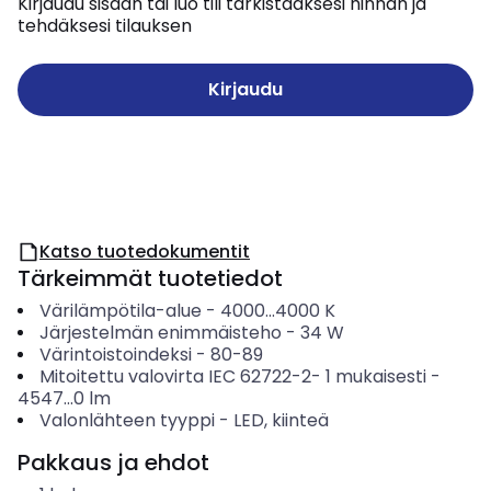
Kirjaudu sisään tai luo tili tarkistaaksesi hinnan ja
tehdäksesi tilauksen
Kirjaudu
Katso tuotedokumentit
Tärkeimmät tuotetiedot
Värilämpötila-alue
-
4000...4000
K
Järjestelmän enimmäisteho
-
34
W
Värintoistoindeksi
-
80-89
Mitoitettu valovirta IEC 62722-2- 1 mukaisesti
-
4547...0
lm
Valonlähteen tyyppi
-
LED, kiinteä
Pakkaus ja ehdot