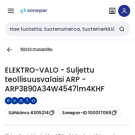
Siirry
Siirry
navigointiin
sisältöön
Haku
Näytä murupolku
ELEKTRO-VALO - Suljettu
teollisuusvalaisi ARP -
ARP3B90A34W4547lm4KHF
Kopioi
Kopioi
Sähkönro 4305214
Sonepar-ID 100017069