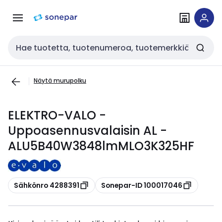
Siirry
Siirry
navigointiin
sisältöön
Haku
Näytä murupolku
ELEKTRO-VALO -
Uppoasennusvalaisin AL -
ALU5B40W3848lmMLO3K325HF
Kopioi
Kopioi
Sähkönro 4288391
Sonepar-ID 100017046