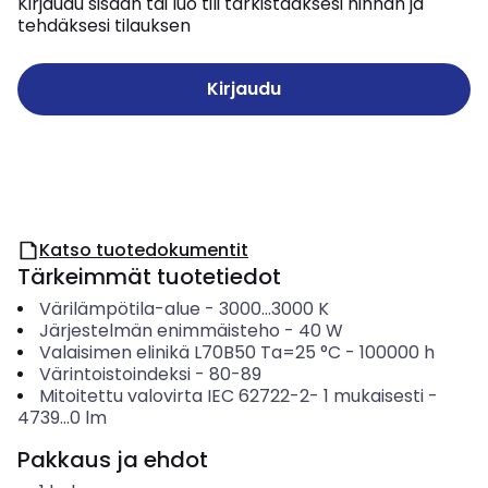
Kirjaudu sisään tai luo tili tarkistaaksesi hinnan ja
tehdäksesi tilauksen
Kirjaudu
Katso tuotedokumentit
Tärkeimmät tuotetiedot
Värilämpötila-alue
-
3000...3000
K
Järjestelmän enimmäisteho
-
40
W
Valaisimen elinikä L70B50 Ta=25 °C
-
100000
h
Värintoistoindeksi
-
80-89
Mitoitettu valovirta IEC 62722-2- 1 mukaisesti
-
4739...0
lm
Pakkaus ja ehdot