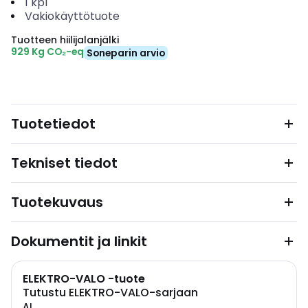
1
kpl
Vakiokäyttötuote
Tuotteen hiilijalanjälki
929 Kg CO₂-eq
Soneparin arvio
Tuotetiedot
Tekniset tiedot
Tuotekuvaus
Dokumentit ja linkit
ELEKTRO-VALO -tuote
Tutustu ELEKTRO-VALO-sarjaan
AL