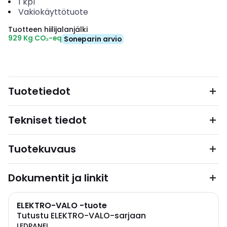
1
kpl
Vakiokäyttötuote
Tuotteen hiilijalanjälki
929 Kg CO₂-eq
Soneparin arvio
Tuotetiedot
Tekniset tiedot
Tuotekuvaus
Dokumentit ja linkit
ELEKTRO-VALO -tuote
Tutustu ELEKTRO-VALO-sarjaan
LEDPANEL