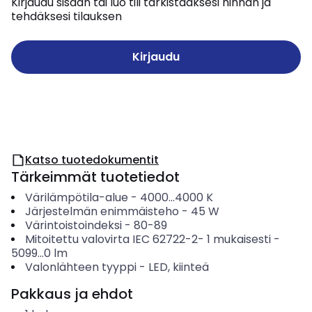
Kirjaudu sisään tai luo tili tarkistaaksesi hinnan ja
tehdäksesi tilauksen
Kirjaudu
Katso tuotedokumentit
Tärkeimmät tuotetiedot
Värilämpötila-alue
-
4000...4000
K
Järjestelmän enimmäisteho
-
45
W
Värintoistoindeksi
-
80-89
Mitoitettu valovirta IEC 62722-2- 1 mukaisesti
-
5099...0
lm
Valonlähteen tyyppi
-
LED, kiinteä
Pakkaus ja ehdot