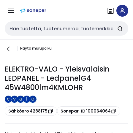
Siirry
Siirry
navigointiin
sisältöön
Haku
Näytä murupolku
ELEKTRO-VALO - Yleisvalaisin
LEDPANEL - LedpanelG4
45W4800lm4KMLOHR
Kopioi
Kopioi
Sähkönro 4288175
Sonepar-ID 100064064