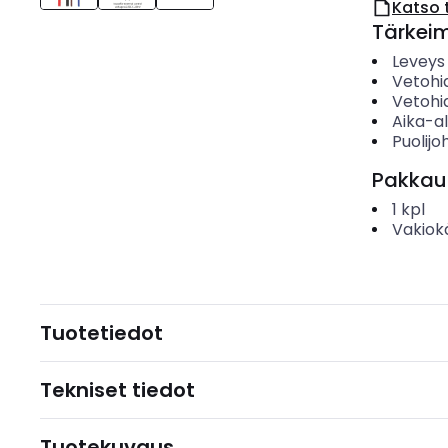
Katso 
Tärkei
Leveys
Vetohi
Vetohi
Aika-a
Puolijo
Pakkau
1
kpl
Vakiok
Tuotetiedot
Tekniset tiedot
Tuotekuvaus