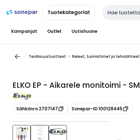
Siirry
Siirry
navigointiin
sisältöön
Tuotekategoriat
Haku
Kampanjat
Outlet
Uutishuone
Teollisuustuotteet
Releet, tunnistimet ja teholähteet
ELKO EP - Aikarele monitoimi - S
Kopioi
Kopioi
Sähkönro 2707147
Sonepar-ID 100128445