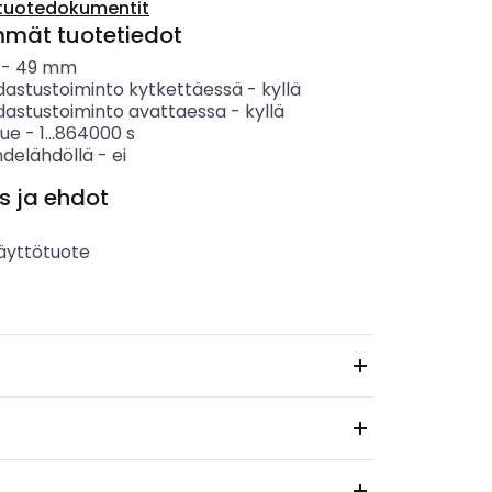
tuotedokumentit
mmät tuotetiedot
-
49
mm
dastustoiminto kytkettäessä
-
kyllä
dastustoiminto avattaessa
-
kyllä
lue
-
1...864000
s
hdelähdöllä
-
ei
s ja ehdot
äyttötuote