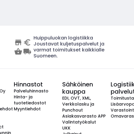
Huippuluokan logistiikka
Joustavat kuljetuspalvelut ja
varmat toimitukset kaikkialle
Suomeen.
Hinnastot
Sähköinen
Logistii
kauppa
palvelu
 Oy
Palveluhinnasto
Hinta- ja
EDI, OVT, XML,
Toimitust
tuotetiedostot
Verkkolasku ja
Lisäarvopa
aehdot
Myyntiehdot
Punchout
Varastoint
Asiakasvarasto APP
Omavaras
Valintatyökalut
ct
UKK
ynnin