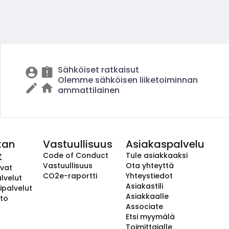
Sähköiset ratkaisut
Olemme sähköisen liiketoiminnan
ammattilainen
kan
Vastuullisuus
Asiakaspalvelu
t
Code of Conduct
Tule asiakkaaksi
Vastuullisuus
Ota yhteyttä
avat
CO2e-raportti
Yhteystiedot
lvelut
Asiakastili
ipalvelut
Asiakkaalle
to
Associate
Etsi myymälä
Toimittajalle