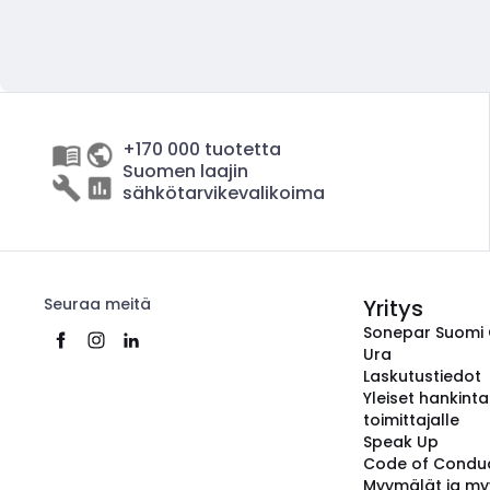
+170 000 tuotetta
Suomen laajin
sähkötarvikevalikoima
Seuraa meitä
Yritys
Sonepar Suomi
Ura
Laskutustiedot
Yleiset hankint
toimittajalle
Speak Up
Code of Condu
Myymälät ja my