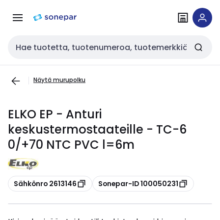
Siirry
Siirry
navigointiin
sisältöön
Haku
Näytä murupolku
ELKO EP - Anturi
keskustermostaateille - TC-6
0/+70 NTC PVC l=6m
Kopioi
Kopioi
Sähkönro 2613146
Sonepar-ID 100050231