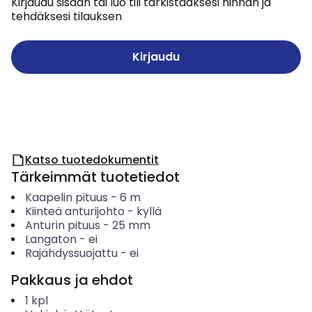
Kirjaudu sisään tai luo tili tarkistaaksesi hinnan ja
tehdäksesi tilauksen
Kirjaudu
Katso tuotedokumentit
Tärkeimmät tuotetiedot
Kaapelin pituus
-
6
m
Kiinteä anturijohto
-
kyllä
Anturin pituus
-
25
mm
Langaton
-
ei
Rajähdyssuojattu
-
ei
Pakkaus ja ehdot
1
kpl