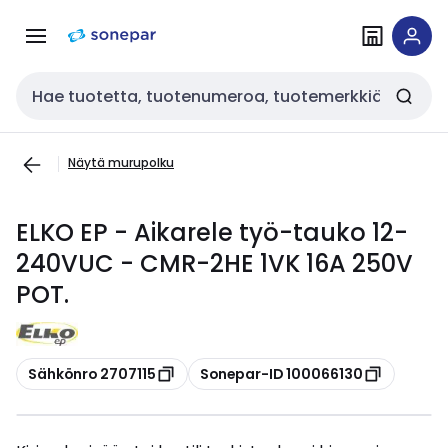
Siirry
Siirry
navigointiin
sisältöön
Haku
Näytä murupolku
ELKO EP - Aikarele työ-tauko 12-
240VUC - CMR-2HE 1VK 16A 250V
POT.
Kopioi
Kopioi
Sähkönro 2707115
Sonepar-ID 100066130