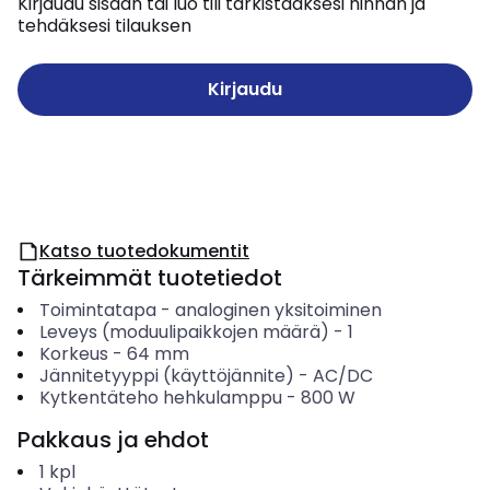
Kirjaudu sisään tai luo tili tarkistaaksesi hinnan ja
tehdäksesi tilauksen
Kirjaudu
Katso tuotedokumentit
Tärkeimmät tuotetiedot
Toimintatapa
-
analoginen yksitoiminen
Leveys (moduulipaikkojen määrä)
-
1
Korkeus
-
64
mm
Jännitetyyppi (käyttöjännite)
-
AC/DC
Kytkentäteho hehkulamppu
-
800
W
Pakkaus ja ehdot
1
kpl