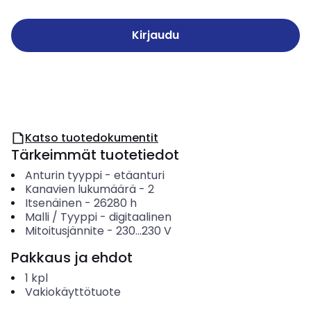
Kirjaudu
Katso tuotedokumentit
Tärkeimmät tuotetiedot
Anturin tyyppi
-
etäanturi
Kanavien lukumäärä
-
2
Itsenäinen
-
26280
h
Malli / Tyyppi
-
digitaalinen
Mitoitusjännite
-
230...230
V
Pakkaus ja ehdot
1
kpl
Vakiokäyttötuote