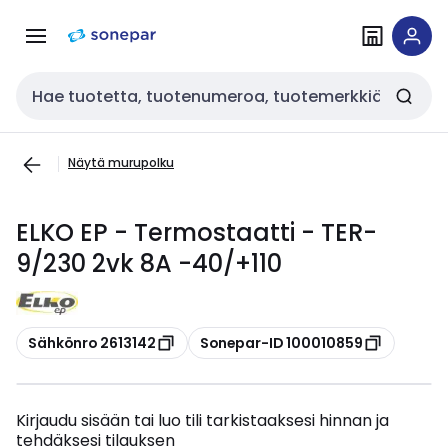
Siirry
Siirry
navigointiin
sisältöön
Haku
Näytä murupolku
ELKO EP - Termostaatti - TER-
9/230 2vk 8A -40/+110
Kopioi
Kopioi
Sähkönro 2613142
Sonepar-ID 100010859
Kirjaudu sisään tai luo tili tarkistaaksesi hinnan ja
tehdäksesi tilauksen