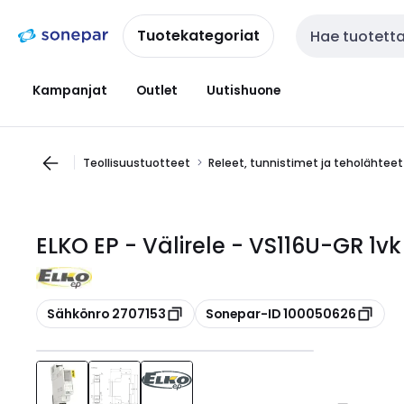
Siirry
Siirry
navigointiin
sisältöön
Tuotekategoriat
Haku
Kampanjat
Outlet
Uutishuone
Teollisuustuotteet
Releet, tunnistimet ja teholähteet
ELKO EP - Välirele - VS116U-GR 1v
Kopioi
Kopioi
Sähkönro 2707153
Sonepar-ID 100050626