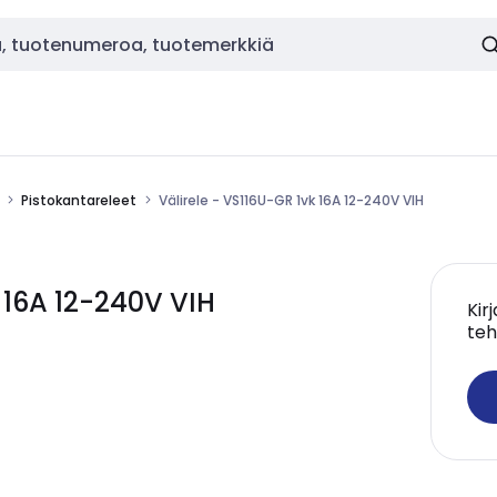
Pistokantareleet
Välirele - VS116U-GR 1vk 16A 12-240V VIH
k 16A 12-240V VIH
Kir
teh