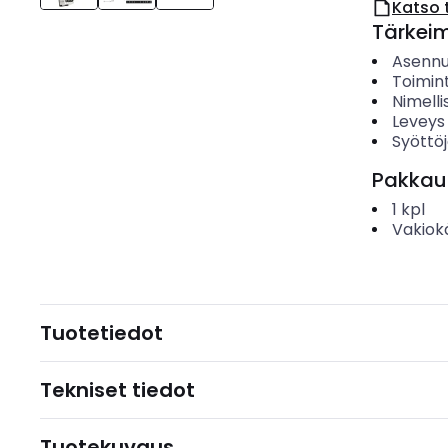
Katso 
Tärkei
Asenn
Toimin
Nimelli
Leveys
Syöttö
Pakkau
1
kpl
Vakiok
Tuotetiedot
Tekniset tiedot
Tuotekuvaus