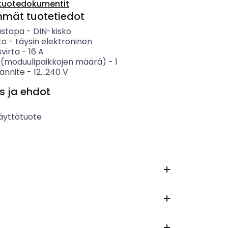
tuotedokumentit
mmät tuotetiedot
ustapa
-
DIN-kisko
to
-
täysin elektroninen
svirta
-
16
A
 (moduulipaikkojen määrä)
-
1
jännite
-
12...240
V
s ja ehdot
äyttötuote