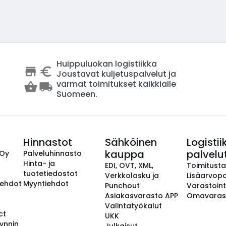
Huippuluokan logistiikka
Joustavat kuljetuspalvelut ja
varmat toimitukset kaikkialle
Suomeen.
Hinnastot
Sähköinen
Logistii
kauppa
palvelu
 Oy
Palveluhinnasto
Hinta- ja
EDI, OVT, XML,
Toimitust
tuotetiedostot
Verkkolasku ja
Lisäarvopa
aehdot
Myyntiehdot
Punchout
Varastoint
Asiakasvarasto APP
Omavaras
Valintatyökalut
ct
UKK
ynnin