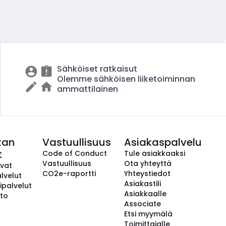
Sähköiset ratkaisut
Olemme sähköisen liiketoiminnan
ammattilainen
kan
Vastuullisuus
Asiakaspalvelu
t
Code of Conduct
Tule asiakkaaksi
Vastuullisuus
Ota yhteyttä
avat
CO2e-raportti
Yhteystiedot
lvelut
Asiakastili
ipalvelut
Asiakkaalle
to
Associate
Etsi myymälä
Toimittajalle