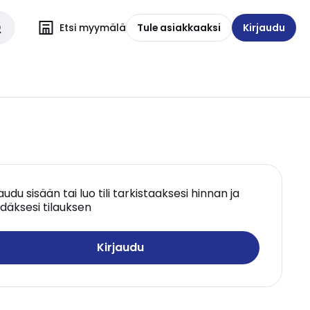
Etsi myymälä
Tule asiakkaaksi
Kirjaudu
jaudu sisään tai luo tili tarkistaaksesi hinnan ja
däksesi tilauksen
Kirjaudu