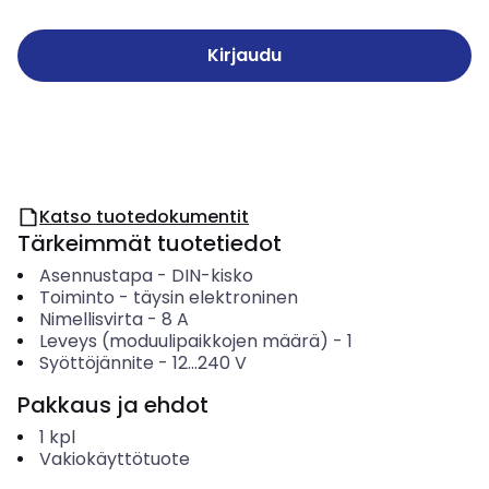
Kirjaudu
Katso tuotedokumentit
Tärkeimmät tuotetiedot
Asennustapa
-
DIN-kisko
Toiminto
-
täysin elektroninen
Nimellisvirta
-
8
A
Leveys (moduulipaikkojen määrä)
-
1
Syöttöjännite
-
12...240
V
Pakkaus ja ehdot
1
kpl
Vakiokäyttötuote