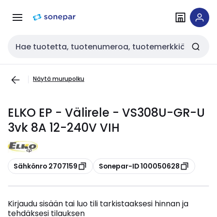
Siirry
Siirry
navigointiin
sisältöön
Haku
Näytä murupolku
ELKO EP - Välirele - VS308U-GR-U
3vk 8A 12-240V VIH
Kopioi
Kopioi
Sähkönro 2707159
Sonepar-ID 100050628
Kirjaudu sisään tai luo tili tarkistaaksesi hinnan ja
tehdäksesi tilauksen