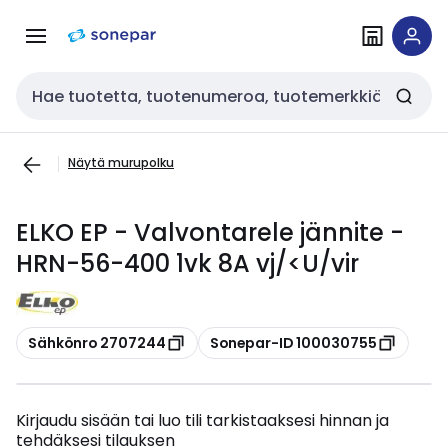
Siirry
Siirry
navigointiin
sisältöön
Haku
Näytä murupolku
ELKO EP - Valvontarele jännite -
HRN-56-400 1vk 8A vj/<U/vir
Kopioi
Kopioi
Sähkönro 2707244
Sonepar-ID 100030755
Kirjaudu sisään tai luo tili tarkistaaksesi hinnan ja
tehdäksesi tilauksen