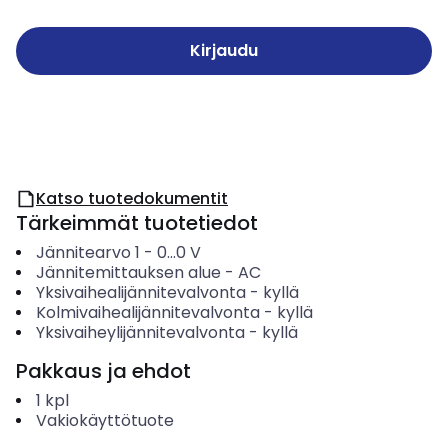
Kirjaudu
Katso tuotedokumentit
Tärkeimmät tuotetiedot
Jännitearvo 1
-
0...0
V
Jännitemittauksen alue
-
AC
Yksivaihealijännitevalvonta
-
kyllä
Kolmivaihealijännitevalvonta
-
kyllä
Yksivaiheylijännitevalvonta
-
kyllä
Pakkaus ja ehdot
1
kpl
Vakiokäyttötuote