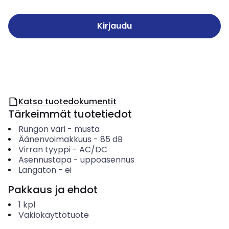
Kirjaudu
Katso tuotedokumentit
Tärkeimmät tuotetiedot
Rungon väri
-
musta
Äänenvoimakkuus
-
85
dB
Virran tyyppi
-
AC/DC
Asennustapa
-
uppoasennus
Langaton
-
ei
Pakkaus ja ehdot
1
kpl
Vakiokäyttötuote