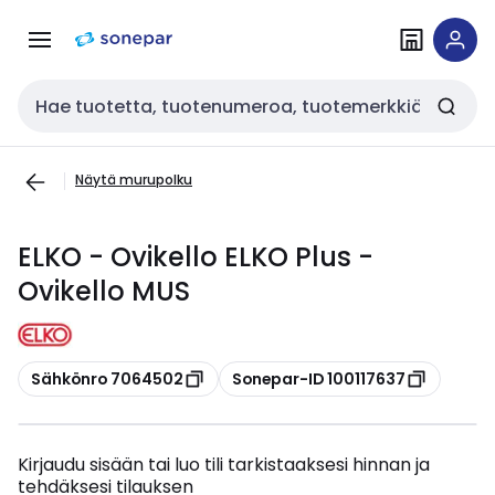
Siirry
Siirry
navigointiin
sisältöön
Haku
Näytä murupolku
ELKO - Ovikello ELKO Plus -
Ovikello MUS
Kopioi
Kopioi
Sähkönro 7064502
Sonepar-ID 100117637
Kirjaudu sisään tai luo tili tarkistaaksesi hinnan ja
tehdäksesi tilauksen