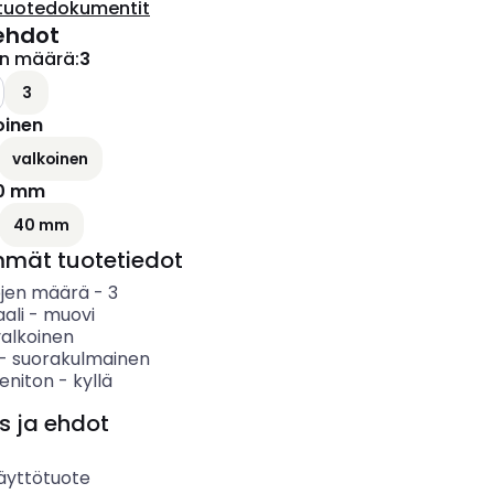
tuotedokumentit
ehdot
en määrä
:
3
3
oinen
valkoinen
0 mm
40 mm
mmät tuotetiedot
öjen määrä
-
3
ali
-
muovi
valkoinen
-
suorakulmainen
eniton
-
kyllä
s ja ehdot
äyttötuote