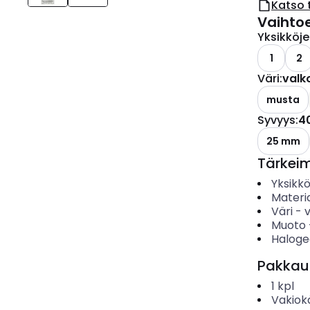
Katso 
Vaihto
Yksikköj
1
2
Väri
:
valk
musta
Syvyys
:
4
25 mm
Tärkei
Yksikk
Materia
Väri
-
Muoto
Haloge
Pakkau
1
kpl
Vakiok