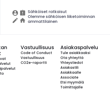
Sähköiset ratkaisut
Olemme sähköisen liiketoiminnan
ammattilainen
kan
Vastuullisuus
Asiakaspalvelu
t
Code of Conduct
Tule asiakkaaksi
Vastuullisuus
Ota yhteyttä
avat
CO2e-raportti
Yhteystiedot
lvelut
Asiakastili
ipalvelut
Asiakkaalle
to
Associate
Etsi myymälä
Toimittajalle