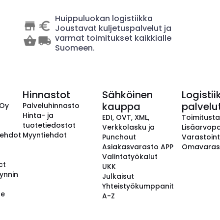
Huippuluokan logistiikka
Joustavat kuljetuspalvelut ja
varmat toimitukset kaikkialle
Suomeen.
Hinnastot
Sähköinen
Logistii
kauppa
palvelu
 Oy
Palveluhinnasto
Hinta- ja
EDI, OVT, XML,
Toimitust
tuotetiedostot
Verkkolasku ja
Lisäarvopa
aehdot
Myyntiehdot
Punchout
Varastoint
Asiakasvarasto APP
Omavaras
Valintatyökalut
ct
UKK
ynnin
Julkaisut
Yhteistyökumppanit
se
A-Z