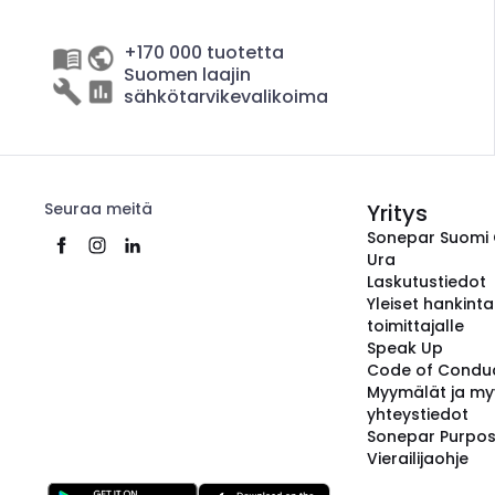
+170 000 tuotetta
Suomen laajin
sähkötarvikevalikoima
Seuraa meitä
Yritys
Sonepar Suomi
Ura
Laskutustiedot
Yleiset hankint
toimittajalle
Speak Up
Code of Condu
Myymälät ja my
yhteystiedot
Sonepar Purpo
Vierailijaohje