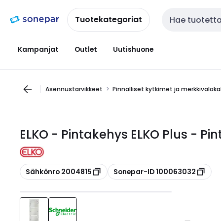
Siirry
Siirry
navigointiin
sisältöön
Tuotekategoriat
Haku
Kampanjat
Outlet
Uutishuone
Asennustarvikkeet
Pinnalliset kytkimet ja merkkivalok
ELKO - Pintakehys ELKO Plus - P
Kopioi
Kopioi
Sähkönro 2004815
Sonepar-ID 100063032