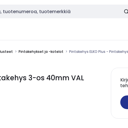
alusteet
Pintakehykset ja -kotelot
Pintakehys ELKO Plus - Pintakeh
intakehys 3-os 40mm VAL
Kir
teh