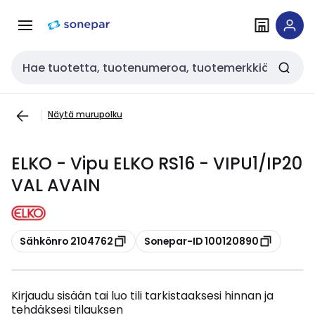
Siirry
Siirry
navigointiin
sisältöön
Haku
Näytä murupolku
ELKO - Vipu ELKO RS16 - VIPU1/IP20
VAL AVAIN
Kopioi
Kopioi
Sähkönro 2104762
Sonepar-ID 100120890
Kirjaudu sisään tai luo tili tarkistaaksesi hinnan ja
tehdäksesi tilauksen