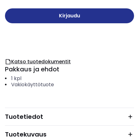
Kirjaudu
Katso tuotedokumentit
Pakkaus ja ehdot
1
kpl
Vakiokäyttötuote
Tuotetiedot
Tuotekuvaus