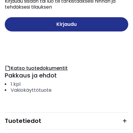
Kirjaudu sisään tai luo tili tarkistaaksesi hinnan ja
tehdäksesi tilauksen
Kirjaudu
Katso tuotedokumentit
Pakkaus ja ehdot
1
kpl
Vakiokäyttötuote
Tuotetiedot