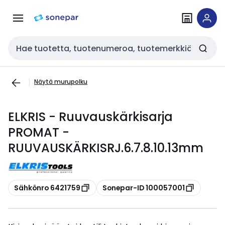
Siirry
Siirry
navigointiin
sisältöön
Haku
Näytä murupolku
ELKRIS - Ruuvauskärkisarja
PROMAT -
RUUVAUSKÄRKISRJ.6.7.8.10.13mm
Kopioi
Kopioi
Sähkönro 6421759
Sonepar-ID 100057001