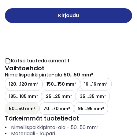
Kirjaudu
Katso tuotedokumentit
Vaihtoehdot
Nimellispoikkipinta-ala
:
50...50 mm²
120...120 mm²
150...150 mm²
16...16 mm²
185...185 mm²
25...25 mm²
35...35 mm²
50...50 mm²
70...70 mm²
95...95 mm²
Tärkeimmät tuotetiedot
Nimellispoikkipinta-ala
-
50...50
mm²
Materiaali
-
kupari