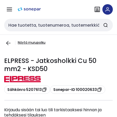
Siirry
Siirry
navigointiin
sisältöön
Haku
Näytä murupolku
ELPRESS - Jatkosholkki Cu 50
mm2 - KSD50
Kopioi
Kopioi
Sähkönro 5207613
Sonepar-ID 100020633
Kirjaudu sisään tai luo tili tarkistaaksesi hinnan ja
tehdäksesi tilauksen