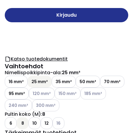
Kirjaudu
Katso tuotedokumentit
Vaihtoehdot
Nimellispoikkipinta-ala
:
25 mm²
16 mm²
25 mm²
35 mm²
50 mm²
70 mm²
Katso käytettävissä olevat vaihtoehdot
Katso käytettävissä olevat vaihtoehd
Katso käytettävissä olev
95 mm²
120 mm²
150 mm²
185 mm²
Katso käytettävissä olevat vaihtoehdot
Katso käytettävissä olevat vaihtoehdot
240 mm²
300 mm²
Pultin koko (M)
:
8
Katso käytettävissä olevat vaihtoehdo
6
8
10
12
16
Tärkeimmät tuotetiedot