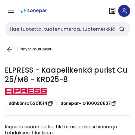
Siirry
Siirry
navigointiin
sisältöön
Haku
Näytä murupolku
ELPRESS - Kaapelikenkä purist Cu
25/M8 - KRD25-8
Kopioi
Kopioi
Sähkönro 5201514
Sonepar-ID 100020637
Kirjaudu sisään tai luo tili tarkistaaksesi hinnan ja
tehdäksesi tilauksen