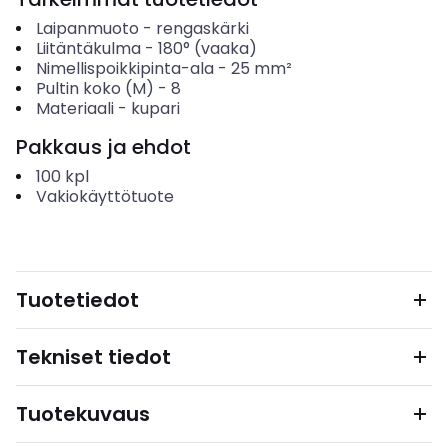
Laipanmuoto
-
rengaskärki
Liitäntäkulma
-
180° (vaaka)
Nimellispoikkipinta-ala
-
25
mm²
Pultin koko (M)
-
8
Materiaali
-
kupari
Pakkaus ja ehdot
100
kpl
Vakiokäyttötuote
Tuotetiedot
Tekniset tiedot
Tuotekuvaus